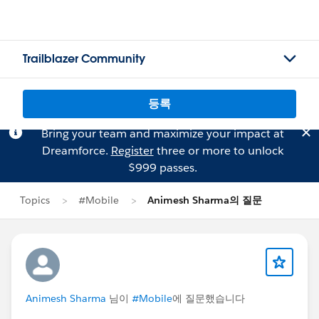
Trailblazer Community
등록
Bring your team and maximize your impact at
Dreamforce.
Register
three or more to unlock
$999 passes.
Topics
#Mobile
Animesh Sharma의 질문
Animesh Sharma
님이
#Mobile
에 질문했습니다