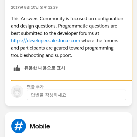
2017년 8월 10일 오후 12:29
This Answers Community is focused on configuration
and design questions. Programmatic questions are
best submitted to the developer forums at
https://developer.salesforce.com
where the forums
and participants are geared toward programming
troubleshooting and support.
유용한 내용으로 표시
댓글 추가
답변을 작성하세요...
Mobile