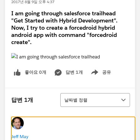
2017년 8월 9일 오후 4:37
I am going through salesforce trailhead
"Get Started with Hybrid Development".
Now, I try to create a forcedroid hybrid
android app with command "forcedroid
create".
좋아요 0개
답변 1개
공유
Show menu
정렬
답변 1개
날짜별 정렬
Jeff May