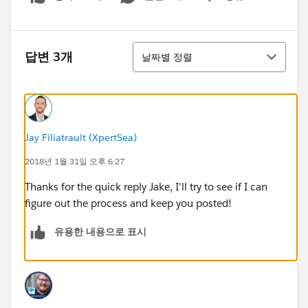
Show menu
정렬
답변 3개
날짜별 정렬
Jay Filiatrault (XpertSea)
2018년 1월 31일 오후 6:27
Thanks for the quick reply Jake, I'll try to see if I can
figure out the process and keep you posted!
유용한 내용으로 표시