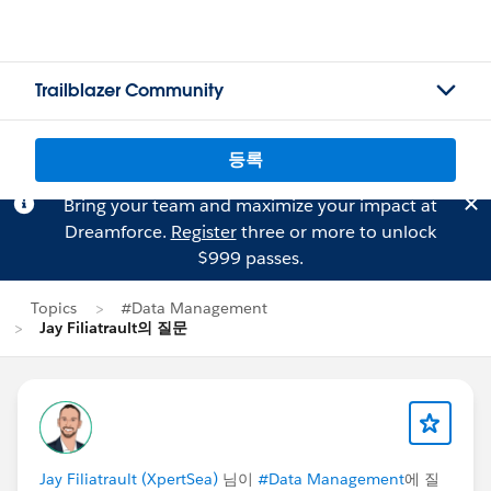
Trailblazer Community
등록
Bring your team and maximize your impact at
Dreamforce.
Register
three or more to unlock
$999 passes.
Topics
#Data Management
Jay Filiatrault의 질문
Jay Filiatrault (XpertSea)
님이
#Data Management
에 질