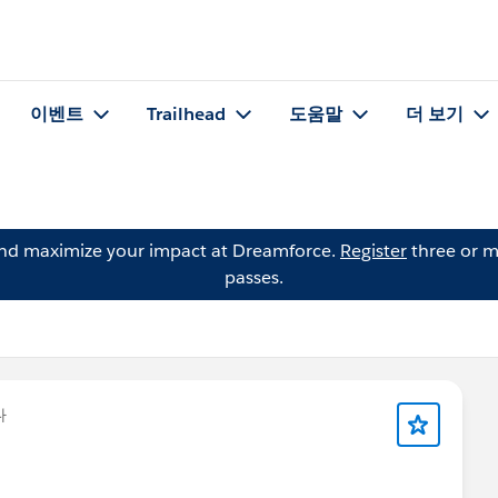
이벤트
Trailhead
도움말
더 보기
and maximize your impact at Dreamforce.
Register
three or m
passes.
다