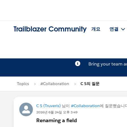
Trailblazer Community
개요
연결
Bring your team 
Topics
#Collaboration
C S의 질문
C S (Truveris)
님이
#Collaboration
에 질문했습니
2016년 6월 24일 오후 3:49
Renaming a field