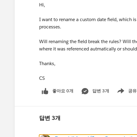
Hi,
I want to rename a custom date field, which i
processes.
Will renaming the field break the rules? Will 
where it was referenced autmatically or should
Thanks,
CS
좋아요 0개
답변 3개
공유
Show menu
답변 3개