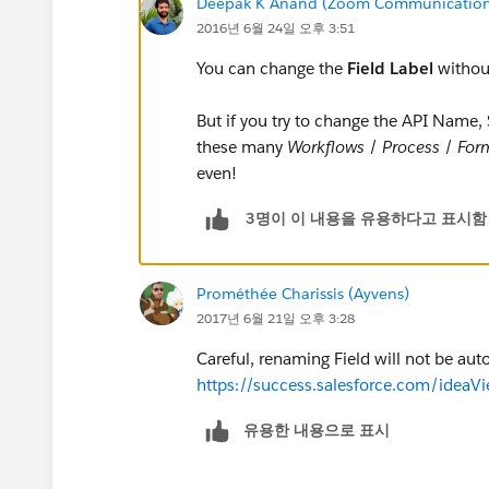
Deepak K Anand (‎‎‎‎‎‎Zoom Communication
2016년 6월 24일 오후 3:51
You can change the
Field Label
without
But if you try to change the API Name, S
these many
Workflows
/
Process
/
For
even!
3명이 이 내용을 유용하다고 표시함
Prométhée Charissis (Ayvens)
2017년 6월 21일 오후 3:28
Careful, renaming Field will not be aut
https://success.salesforce.com/id
유용한 내용으로 표시