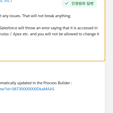
s, Inc.)
인정받은 답변
 any issues. That will not break anything.
alesforce will throw an error saying that it is accessed in
mulas
/
Apex
etc. and you will not be allowed to change it
omatically updated in the Process Builder :
eaView?id=08730000000DkaMAAS