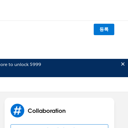
등록
ore to unlock $999
Collaboration