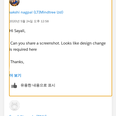
sakshi nagpal (LTIMindtree Ltd)
2020년 5월 24일 오후 12:58
Hi Sayali,
Can you share a screenshot. Looks like design change
is required here
Thanks,
Sakshi
더 보기
유용한 내용으로 표시