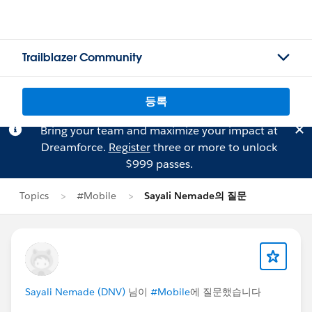
Trailblazer Community
등록
Bring your team and maximize your impact at
Dreamforce.
Register
three or more to unlock
$999 passes.
Topics
#Mobile
Sayali Nemade의 질문
Sayali Nemade (DNV)
님이
#Mobile
에 질문했습니다