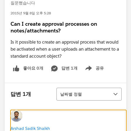
질문했습니다
2015년 9월 8일 오후 5:28
Can I create approval processes on
notes/attachments?
Is it possible to create an approval process that would
be activated when a user uploads an attachement to a
standard account object?
좋아요 0개
답변 1개
공유
Show menu
정렬
답변 1개
날짜별 정렬
Arshad Sadik Shaikh