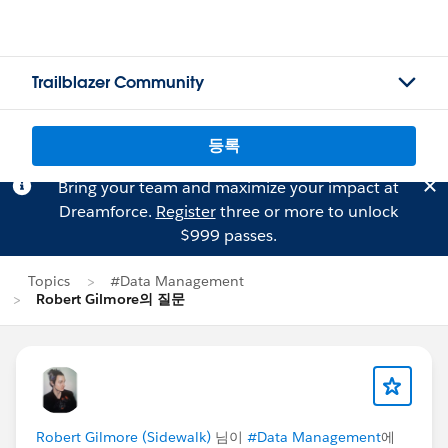
Trailblazer Community
등록
Bring your team and maximize your impact at
Dreamforce.
Register
three or more to unlock
$999 passes.
Topics
#Data Management
Robert Gilmore의 질문
Robert Gilmore (Sidewalk)
님이
#Data Management
에