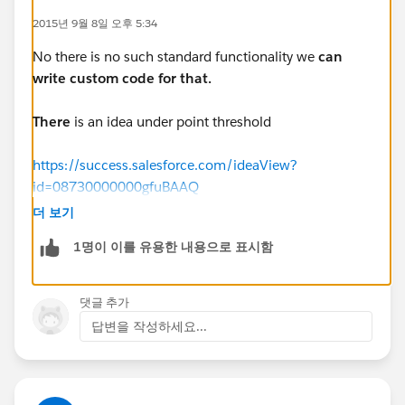
2015년 9월 8일 오후 5:34
No there is no such standard functionality we
can
write custom code for that.
There
is an idea under point threshold
https://success.salesforce.com/ideaView?
id=08730000000gfuBAAQ
더 보기
1명이 이를 유용한 내용으로 표시함
댓글 추가
답변을 작성하세요...