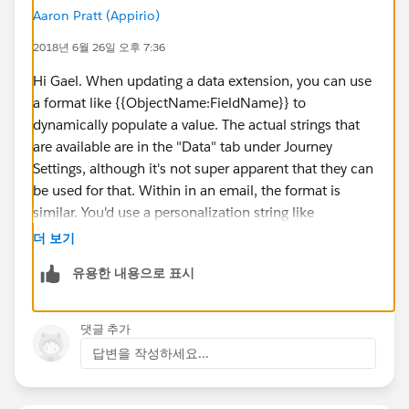
Aaron Pratt (Appirio)
2018년 6월 26일 오후 7:36
Hi Gael. When updating a data extension, you can use
a format like {{ObjectName:FieldName}} to
dynamically populate a value. The actual strings that
are available are in the "Data" tab under Journey
Settings, although it's not super apparent that they can
be used for that. Within in an email, the format is
similar. You'd use a personalization string like
%%ObjectName:FieldName%%
더 보기
유용한 내용으로 표시
댓글 추가
답변을 작성하세요...