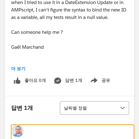
when I tried to use it in a DateExtension Update or in
AMPscript, I can't figure the syntax to bind the new ID
as a variable, all my tests result in a null value.
Can someone help me ?
Gaël Marchand
더 보기
좋아요 0개
답변 1개
공유
Show menu
정렬
답변 1개
날짜별 정렬