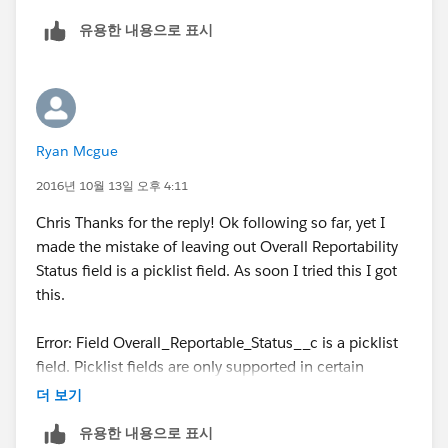
유용한 내용으로 표시
Contains(CMP_WF_Status__c,"Waiting"),
Contains(CMP_WF_Action__c ,"Submit")
)))
Ryan Mcgue
2016년 10월 13일 오후 4:11
Chris Thanks for the reply! Ok following so far, yet I
made the mistake of leaving out Overall Reportability
Status field is a picklist field. As soon I tried this I got
this.
Error: Field Overall_Reportable_Status__c is a picklist
field. Picklist fields are only supported in certain
functions.
더 보기
유용한 내용으로 표시