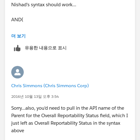
Nishad's syntax should work...
AND(
OR( TEXT(Overall_Reportable_Status__c) =
더 보기
"Reportable", TEXT(Overall_Reportable_Status__c) =
유용한 내용으로 표시
"Reported" ),
Contains(CMP_WF_Status__c,"Waiting"),
Contains(CMP_WF_Action__c ,"Submit")
Chris Simmons (Chris Simmons Corp)
)
2016년 10월 13일 오후 3:54
Sorry...also, you'd need to pull in the API name of the
Parent for the Overall Reportability Status field, which I
just left as Overall Reportability Status in the syntax
above