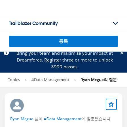
Trailblazer Community
등록
Bring your team and maximize your impact at
Dreamforce.
Register
three or more to unlock
$999 passes.
Topics
#Data Management
Ryan Mcgue의 질문
Ryan Mcgue
님이
#Data Management
에 질문했습니다