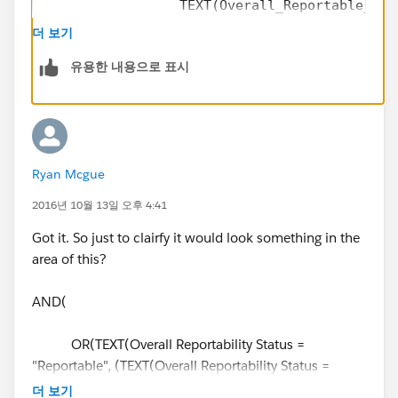
                 TEXT(Overall_Reportable_Sta
                 TEXT(Overall_Reportable_Sta
더 보기
            ),
유용한 내용으로 표시
           Contains(CMP_WF_Status__c,"Waitin
           Contains(CMP_WF_Action__c ,"Submi
)
Ryan Mcgue
2016년 10월 13일 오후 4:41
Got it. So just to clairfy it would look something in the
area of this?
AND(
OR(TEXT(Overall Reportability Status =
"Reportable", (TEXT(Overall Reportability Status =
"Reported"),
더 보기