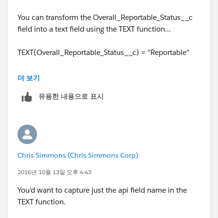
You can transform the Overall_Reportable_Status__c
field into a text field using the TEXT function...
TEXT(Overall_Reportable_Status__c) = "Reportable"
or you can just use the ISPICKVAL function...
더 보기
유용한 내용으로 표시
ISPICKVAL(Overall_Reportable_Status__c, "Reportable
")
Chris Simmons (Chris Simmons Corp)
2016년 10월 13일 오후 4:43
You'd want to capture just the api field name in the
TEXT function.