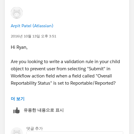
Contains(CMP_WF_Status__c,"Waiting"),
Contains(CMP_WF_Action__c ,"Submit")
Arpit Patel (Atlassian)
)
2016년 10월 13일 오후 3:51
Hi Ryan,
Are you looking to write a validation rule in your child
object to prevent user from selecting "Submit" in
Workflow action field when a field called "Overall
Reportability Status" is set to Reportable/Reported?
Are all the 3 fields that you have given are picklist
더 보기
fields?
유용한 내용으로 표시
댓글 추가