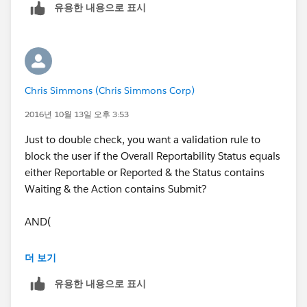
유용한 내용으로 표시
Chris Simmons (Chris Simmons Corp)
2016년 10월 13일 오후 3:53
Just to double check, you want a validation rule to
block the user if the Overall Reportability Status equals
either Reportable or Reported & the Status contains
Waiting & the Action contains Submit?
AND(
OR(Overall Reportability Status =
더 보기
"Reportable", Overall Reportability Status =
유용한 내용으로 표시
"Reported"),