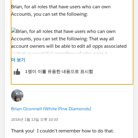
Brian, for all roles that have users who can own
Accounts, you can set the following:
더 보기
1명이 이를 유용한 내용으로 표시함
That way all account owners will be able to edit all
opps associated to their account/(s) regardless of who
owns them.
Brian Oconnell (White Pine Diamonds)
2016년 1월 13일 오후 10:33
Thank you! I couldn't remember how to do that.