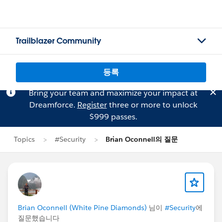
Trailblazer Community
등록
Bring your team and maximize your impact at
Dreamforce.
Register
three or more to unlock
$999 passes.
Topics
#Security
Brian Oconnell의 질문
Brian Oconnell (White Pine Diamonds)
님이
#Security
에
질문했습니다