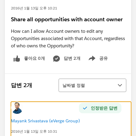
2016년 1월 13일 오후 10:21
Share all opportunities with account owner
How can I allow Account owners to edit any
Opportunities associated with that Account, regardless
of who owns the Opportunity?
좋아요 0개
답변 2개
공유
Show menu
정렬
답변 2개
날짜별 정렬
인정받은 답변
Mayank Srivastava (eVerge Group)
2016년 1월 13일 오후 10:31