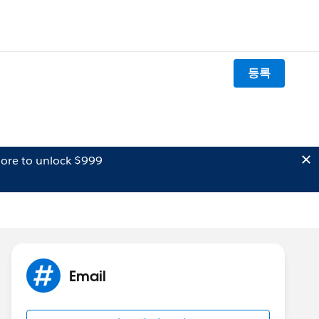
등록
ore to unlock $999
Email