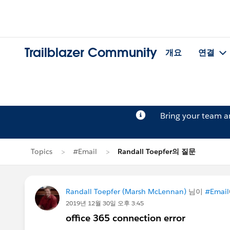
Trailblazer Community
개요
연결
Bring your team 
Topics
#Email
Randall Toepfer의 질문
Randall Toepfer (Marsh McLennan)
님이
#Email
2019년 12월 30일 오후 3:45
office 365 connection error