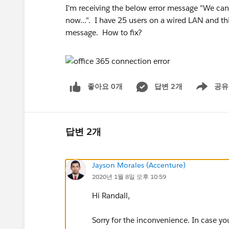
I'm receiving the below error message "We can'
now...". I have 25 users on a wired LAN and thi
message. How to fix?
좋아요 0개
답변 2개
공유
Show menu
답변 2개
Jayson Morales (Accenture)
2020년 1월 8일 오후 10:59
Hi Randall,
Sorry for the inconvenience. In case yo