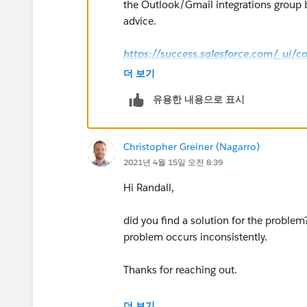
the Outlook/Gmail integrations group b
advice.
https://success.salesforce.com/_ui/
g=0F9300000009M90CAE
더 보기
유용한 내용으로 표시
Hope that helps.
Regards,
Christopher Greiner (Nagarro)
2021년 4월 15일 오전 8:39
Jayson
Hi Randall,
did you find a solution for the proble
problem occurs inconsistently.
Thanks for reaching out.
Regards,
더 보기