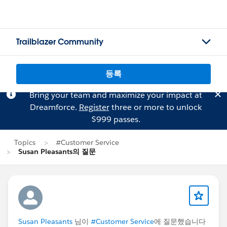
Trailblazer Community
등록
Bring your team and maximize your impact at
Dreamforce.
Register
three or more to unlock
$999 passes.
Topics
#Customer Service
Susan Pleasants의 질문
Susan Pleasants
님이
#Customer Service
에 질문했습니다