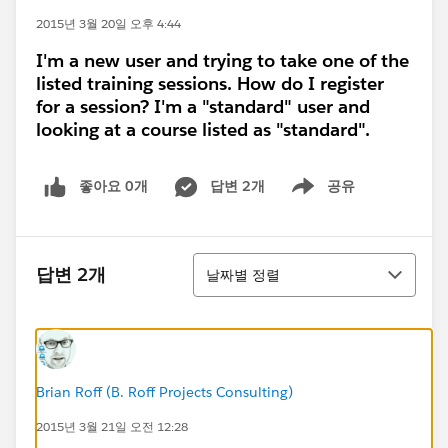
2015년 3월 20일 오후 4:44
I'm a new user and trying to take one of the
listed training sessions. How do I register
for a session? I'm a "standard" user and
looking at a course listed as "standard".
좋아요 0개
답변 2개
공유
Show menu
정렬
답변 2개
날짜별 정렬
Brian Roff (B. Roff Projects Consulting)
2015년 3월 21일 오전 12:28