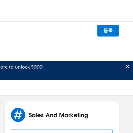
등록
ore to unlock $999
Sales And Marketing