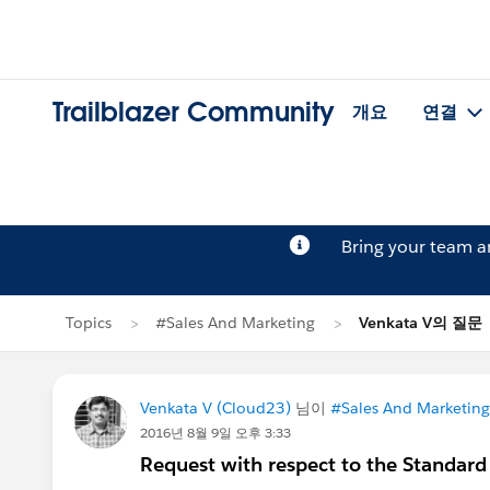
Trailblazer Community
개요
연결
Bring your team 
Topics
#Sales And Marketing
Venkata V의 질문
Venkata V (Cloud23)
님이
#Sales And Marketing
2016년 8월 9일 오후 3:33
Request with respect to the Standard