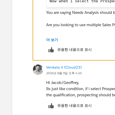
Now when i select the Prospe
You are saying Needs Analysis should be
Are you looking to use multiple Sales P
https://developer.salesforce.com/tra
더 보기
leads_opportunities
유용한 내용으로 표시
Venkata V (Cloud23)
2016년 8월 9일 오후 4:10
Hi Jacob/Geoffrey,
Its just like condition, if i select Prosp
the qualification, prospecting should 
유용한 내용으로 표시