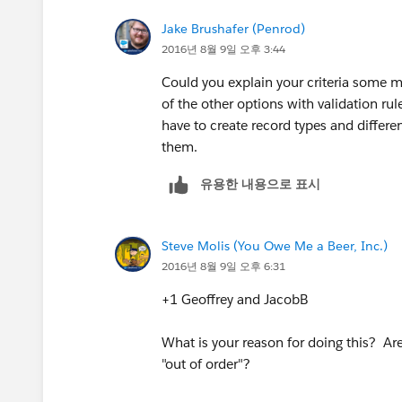
Jake Brushafer (Penrod)
2016년 8월 9일 오후 3:44
Could you explain your criteria some m
of the other options with validation rul
have to create record types and differen
them.
유용한 내용으로 표시
Steve Molis (You Owe Me a Beer, Inc.)
2016년 8월 9일 오후 6:31
+1 Geoffrey and JacobB
What is your reason for doing this? Are
"out of order"?