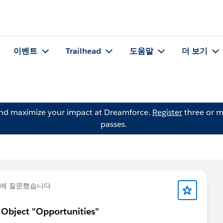
이벤트
Trailhead
도움말
더 보기
and maximize your impact at Dreamforce.
Register
three or m
passes.
에 질문했습니다
 Object "Opportunities"