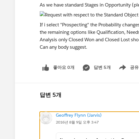
As we have standard Stages in Opportunity (ple
If i select "Prospecting" the Probability chan
the remaining options like Qualification, Need
Analysis only Closed Won and Closed Lost shou
Can any body suggest.
좋아요 0개
답변 5개
공유
Show menu
답변 5개
Geoffrey Flynn (Jarvis)
2016년 8월 9일 오후 3:47