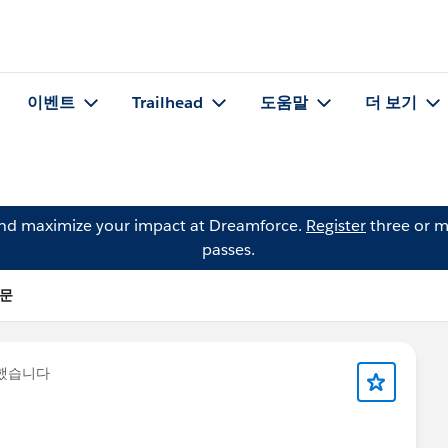
이벤트
Trailhead
도움말
더 보기
and maximize your impact at Dreamforce.
Register
three or m
passes.
질문
했습니다