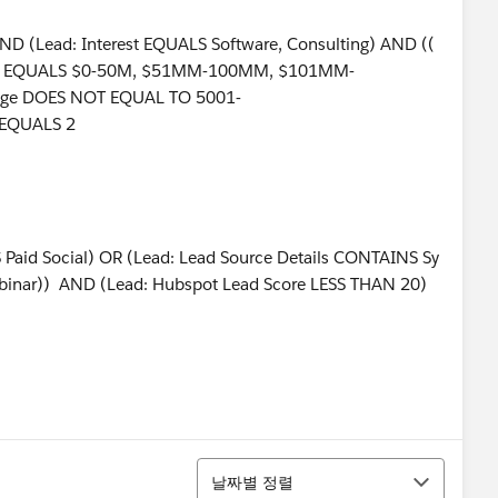
D (Lead: Interest EQUALS Software, Consulting) AND ((
nge EQUALS $0‐50M, $51MM‐100MM, $101MM‐
nge DOES NOT EQUAL TO 5001‐
 EQUALS 2
 Paid Social) OR (Lead: Lead Source Details CONTAINS Sy
binar)) AND (Lead: Hubspot Lead Score LESS THAN 20)
정렬
날짜별 정렬