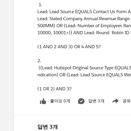
1.
Lead: Lead Source EQUALS Contact Us Form AN
Lead: Stated Company Annual Revenue Ra
500MM) OR (Lead: Number of Employees Ra
10000, 10001+)) AND Lead: Round Robin ID
(1 AND 2 AND 3) OR 4 AND 5?
2.
((Lead: Hubspot Original Source Type EQUALS
ndication) OR (Lead: Lead Source EQUALS We
(1 OR 2) AND 3?
좋아요 0개
답변 3개
공유
Show menu
답변 3개