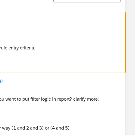
ule entry criteria.
s)
u want to put filter logic in report? clarify more:
r way (1 and 2 and 3) or (4 and 5)