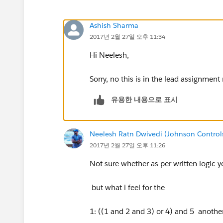
Ashish Sharma
2017년 2월 27일 오후 11:34
Hi Neelesh,
Sorry, no this is in the lead assignment r
유용한 내용으로 표시
Neelesh Ratn Dwivedi (Johnson Control
2017년 2월 27일 오후 11:26
Not sure whether as per written logic yo
but what i feel for the
1: ((1 and 2 and 3) or 4) and 5 anothe