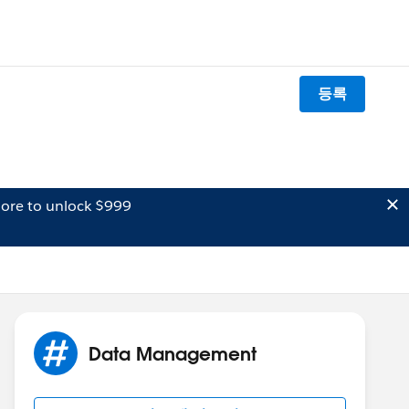
등록
ore to unlock $999
Data Management