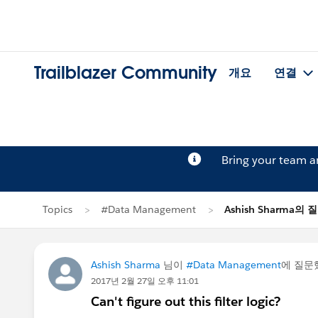
Trailblazer Community
개요
연결
Bring your team 
Topics
#Data Management
Ashish Sharma의 
Ashish Sharma
님이
#Data Management
에 질문
2017년 2월 27일 오후 11:01
Can't figure out this filter logic?