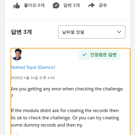
좋아요 0개
답변 3개
공유
Show menu
정렬
답변 3개
날짜별 정렬
인정받은 답변
Yashad Tayal (Damco)
2020년 4월 14일 오후 1:45
Are you getting any error when checking the challenge.
?
If the module didnt ask for creating the records then
its ok to check the challenge. Or you can try creating
some dummy records and then try.