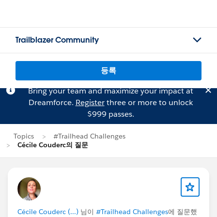
Trailblazer Community
등록
Bring your team and maximize your impact at
Dreamforce.
Register
three or more to unlock
$999 passes.
Topics
#Trailhead Challenges
Cécile Couderc의 질문
Cécile Couderc (...)
님이
#Trailhead Challenges
에 질문했