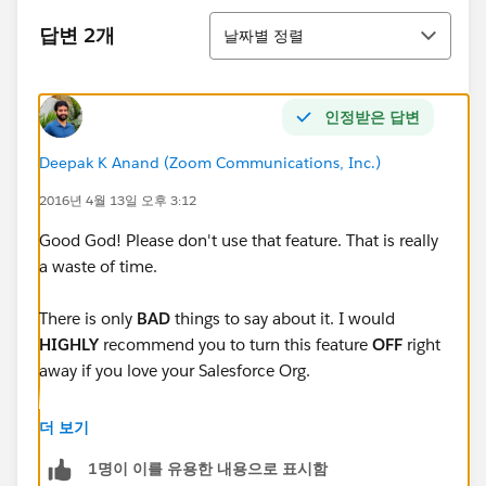
정렬
답변 2개
날짜별 정렬
인정받은 답변
Deepak K Anand (‎‎‎‎‎‎Zoom Communications, Inc.)
2016년 4월 13일 오후 3:12
Good God! Please don't use that feature. That is really
a waste of time.
There is only
BAD
things to say about it. I would
HIGHLY
recommend you to turn this feature
OFF
right
away if you love your Salesforce Org.
Read to know why:
SHOULD YOU DISABLE QUICK
더 보기
CREATE FOR BETTER SALESFORCE DATA
1명이 이를 유용한 내용으로 표시함
INTEGRITY?