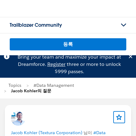
Trailblazer Community
등록
Bring your team and maximize your impact at
Dreamforce.
Register
three or more to unlock
$999 passes.
Topics
#Data Management
Jacob Kohler의 질문
Jacob Kohler (Textura Corporation)
님이
#Data