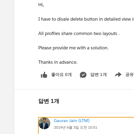
Hi,
I have to disale delete button in detailed view 
All profiles share common two layouts .
Please provide me with a solution.
Thanks in advance.
좋아요 0개
답변 1개
공유
Show menu
답변 1개
Gaurav Jain (LTM)
2019년 6월 3일 오전 10:51