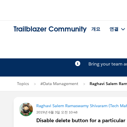
Trailblazer Community
개요
연결
Bring your team 
Topics
#Data Management
Raghavi Salem R
Raghavi Salem Ramaswamy Shivaram (Tech Mah
2019년 6월 3일 오전 10:48
Disable delete button for a particular 