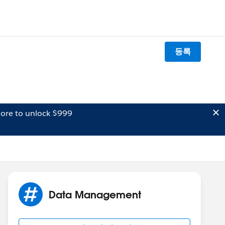
등록
ore to unlock $999
Data Management