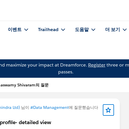
이벤트
Trailhead
도움말
더 보기
and maximize your impact at Dreamforce.
Register
three or m
passes.
amaswamy Shivaram의 질문
indra Ltd)
님이
#Data Management
에 질문했습니다
profile- detailed view