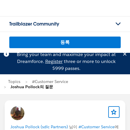
Trailblazer Community
등록
Bring your team and maximize your impact at
Dreamforce.
Register
three or more to unlock
$999 passes.
Topics
#Customer Service
Joshua Pollock의 질문
Joshua Pollock (sdlc Partners)
님이
#Customer Service
에