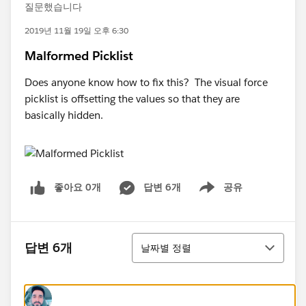
질문했습니다
2019년 11월 19일 오후 6:30
Malformed Picklist
Does anyone know how to fix this? The visual force
picklist is offsetting the values so that they are
basically hidden.
좋아요 0개
답변 6개
공유
Show menu
정렬
답변 6개
날짜별 정렬