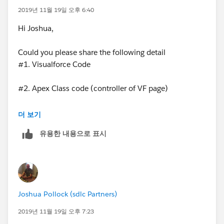
2019년 11월 19일 오후 6:40
Hi Joshua,
Could you please share the following detail
#1. Visualforce Code
#2. Apex Class code (controller of VF page)
#3. Screenshot of picklist options
더 보기
유용한 내용으로 표시
Best Regards
Nisar Ahmed
Joshua Pollock (sdlc Partners)
2019년 11월 19일 오후 7:23