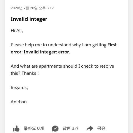
2020년 7월 20일 오후 3:17
Invalid integer
Hi All,
Please help me to understand why I am getting
First
error: Invalid integer: error
.
And what are apartments should I check to resolve
this? Thanks !
Regards,
Anirban
좋아요 0개
답변 3개
공유
Show menu