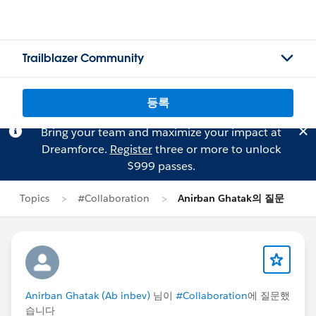
Trailblazer Community
등록
Bring your team and maximize your impact at
Dreamforce.
Register
three or more to unlock
$999 passes.
Topics
#Collaboration
Anirban Ghatak의 질문
Anirban Ghatak (Ab inbev)
님이
#Collaboration
에 질문했
습니다