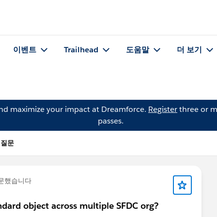
이벤트
Trailhead
도움말
더 보기
and maximize your impact at Dreamforce.
Register
three or m
passes.
의 질문
질문했습니다
ndard object across multiple SFDC org?