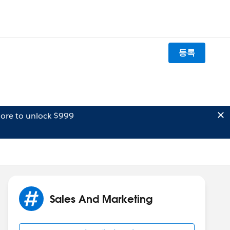
등록
ore to unlock $999
Sales And Marketing