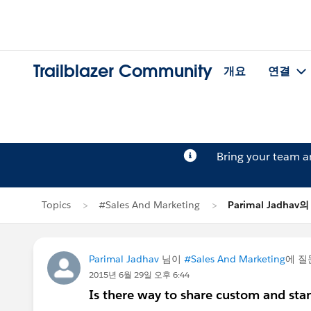
Trailblazer Community
개요
연결
Bring your team 
Topics
#Sales And Marketing
Parimal Jadhav
Parimal Jadhav
님이
#Sales And Marketing
에 
2015년 6월 29일 오후 6:44
Is there way to share custom and sta