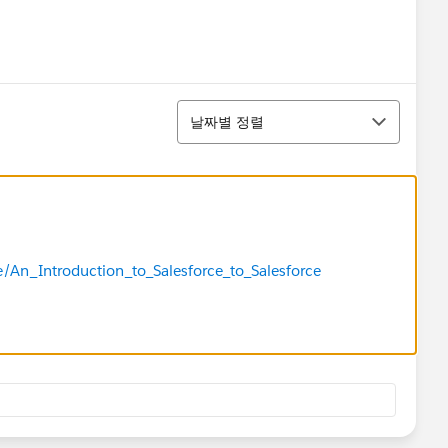
정렬
날짜별 정렬
e/An_Introduction_to_Salesforce_to_Salesforce