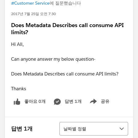
#Customer Service
에 질문했습니다
2017년 7월 25일 오전 7:30
Does Metadata Describes call consume API
limits?
Hi All,
Can anyone answer my below question-
Does Metadata Describes call consume API limits?
Thanks
좋아요 0개
답변 1개
공유
Show menu
정렬
답변 1개
날짜별 정렬