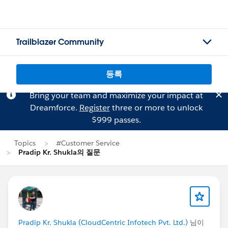
Trailblazer Community
등록
Bring your team and maximize your impact at
Dreamforce.
Register
three or more to unlock
$999 passes.
Topics
#Customer Service
Pradip Kr. Shukla의 질문
Pradip Kr. Shukla (CloudCentric Infotech Pvt. Ltd.)
님이