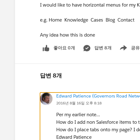
I would like to have horizontal menus for my
e.g. Home Knowledge Cases Blog Contact
Any idea how this is done
좋아요 0개
답변 8개
공유
Show menu
답변 8개
Edward Patience (Governors Road Netw
2016년 8월 16일 오후 8:18
Per my earlier note...
How do I add non Salesforce items to t
How do I place tabs onto my page? I d
Edward Patience