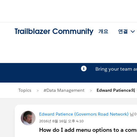
Trailblazer Community
개요
연결
Bring your team 
Topics
#Data Management
Edward Patience
Edward Patience (Governors Road Network)
님
2016년 8월 16일 오후 4:10
How do I add menu options to a co