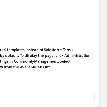
TViewHelpDoc?id=siteforce_menu_add.htm
ured templates instead of Salesforce Tabs +
by default. To display the page, click Administration.
settings in CommunityManagement. Select
y from the AvailableTabs list.