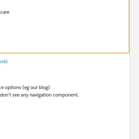
hcare
ork)
ce options (eg our blog)
 don't see any navigation component.
hcare