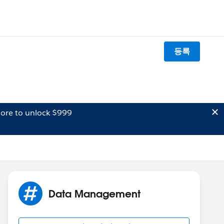
등록
ore to unlock $999
Data Management