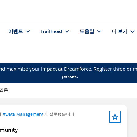
이벤트
Trailhead
도움말
더 보기
and maximize your impact at Dreamforce.
Register
three or m
passes.
의 질문
이
#Data Management
에 질문했습니다
mmunity