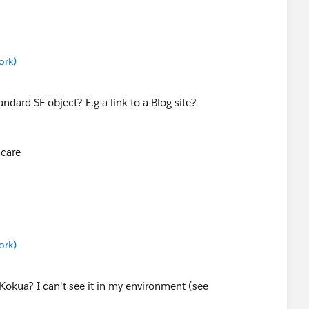
ork)
ndard SF object? E.g a link to a Blog site?
hcare
ork)
Kokua? I can't see it in my environment (see