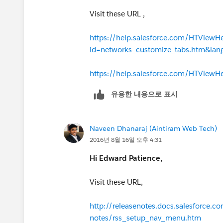
Visit these URL ,
https://help.salesforce.com/HTViewH
id=networks_customize_tabs.htm&la
https://help.salesforce.com/HTView
유용한 내용으로 표시
Naveen Dhanaraj (Aintiram Web Tech)
2016년 8월 16일 오후 4:31
Hi Edward Patience,
Visit these URL,
http://releasenotes.docs.salesforce.c
notes/rss_setup_nav_menu.htm