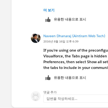
https://help.salesforce.com/apex/H
더 보기
유용한 내용으로 표시
Naveen Dhanaraj (Aintiram Web Tech)
2016년 8월 16일 오후 6:39
If you're using one of the preconfig
Visualforce, the Tabs page is hidden 
Preferences, then select Show all 
the tabs to include in your communit
유용한 내용으로 표시
댓글 추가
답변을 작성하세요...