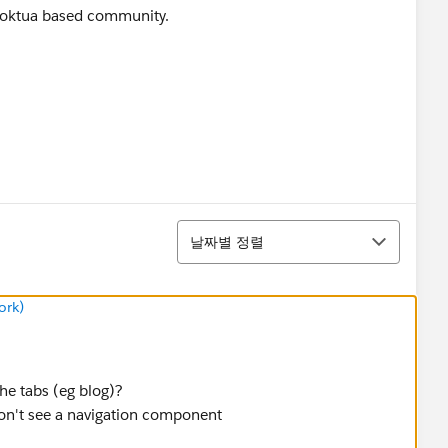
 Koktua based community.
정렬
날짜별 정렬
ork)
he tabs (eg blog)?
on't see a navigation component