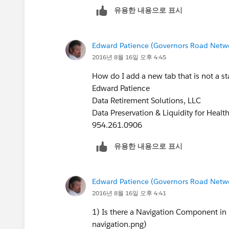
954.261.0906
유용한 내용으로 표시
Edward Patience (Governors Road Netw
2016년 8월 16일 오후 4:45
How do I add a new tab that is not a sta
Edward Patience
Data Retirement Solutions, LLC
Data Preservation & Liquidity for Healt
954.261.0906
유용한 내용으로 표시
Edward Patience (Governors Road Netw
2016년 8월 16일 오후 4:41
1) Is there a Navigation Component in 
navigation.png)