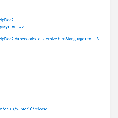
elpDoc?
nguage=en_US
HelpDoc?id=networks_customize.htm&language=en_US
om/en-us/winter16/release-