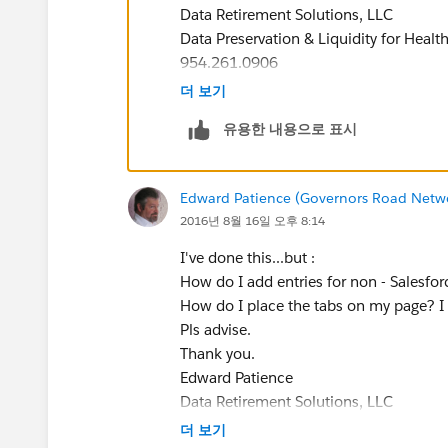
Data Retirement Solutions, LLC
Data Preservation & Liquidity for Healt
954.261.0906
더 보기
유용한 내용으로 표시
Edward Patience (Governors Road Netw
2016년 8월 16일 오후 8:14
I've done this...but :
How do I add entries for non - Salesfor
How do I place the tabs on my page? I
Pls advise.
Thank you.
Edward Patience
Data Retirement Solutions, LLC
Data Preservation & Liquidity for Healt
더 보기