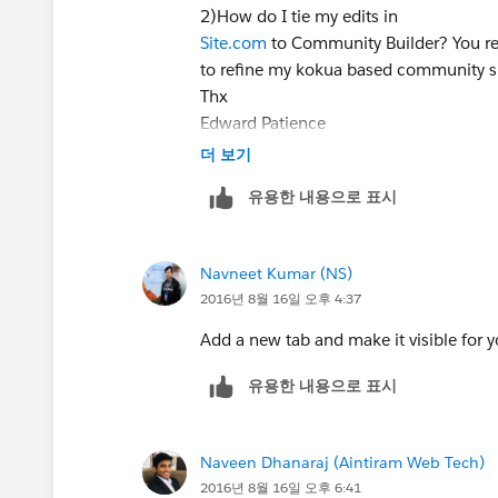
2)How do I tie my edits in
Site.com
to Community Builder? You refe
to refine my kokua based community s
Thx
Edward Patience
Data Retirement Solutions, LLC
더 보기
Data Preservation & Liquidity for Healt
유용한 내용으로 표시
954.261.0906
Navneet Kumar (NS)
2016년 8월 16일 오후 4:37
Add a new tab and make it visible for
유용한 내용으로 표시
Naveen Dhanaraj (Aintiram Web Tech)
2016년 8월 16일 오후 6:41