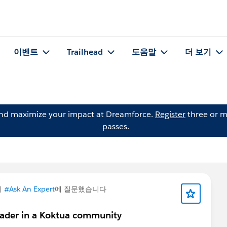
이벤트
Trailhead
도움말
더 보기
and maximize your impact at Dreamforce.
Register
three or m
passes.
이
#Ask An Expert
에 질문했습니다
der in a Koktua community