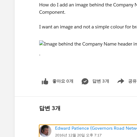
How do I add an image behind the Company N
Component.
I want an image and not a simple colour for b
.
좋아요 0개
답변 3개
공유
Show menu
답변 3개
Edward Patience (Governors Road Netw
2016년 12월 20일 오후 7:17