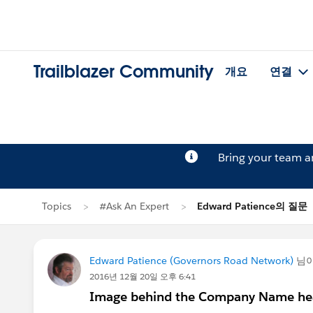
Trailblazer Community
개요
연결
Bring your team 
Topics
#Ask An Expert
Edward Patience의 질문
Edward Patience (Governors Road Network)
님
2016년 12월 20일 오후 6:41
Image behind the Company Name hea