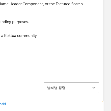
ame Header Component, or the Featured Search
randing purposes.
정렬
날짜별 정렬
ork)