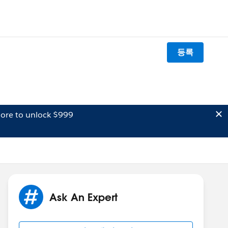
등록
ore to unlock $999
Ask An Expert