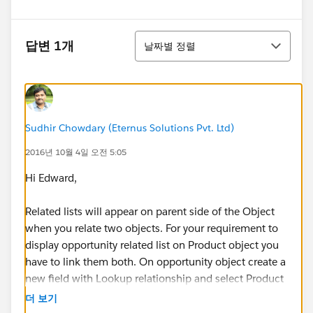
정렬
답변 1개
날짜별 정렬
Sudhir Chowdary (Eternus Solutions Pvt. Ltd)
2016년 10월 4일 오전 5:05
Hi Edward,
Related lists will appear on parent side of the Object
when you relate two objects. For your requirement to
display opportunity related list on Product object you
have to link them both. On opportunity object create a
new field with Lookup relationship and select Product
for relationship.
더 보기