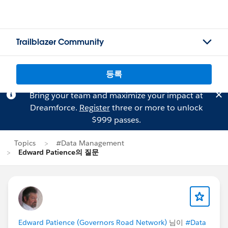
Trailblazer Community
등록
Bring your team and maximize your impact at
Dreamforce.
Register
three or more to unlock
$999 passes.
Topics
#Data Management
Edward Patience의 질문
Edward Patience (Governors Road Network)
님이
#Data