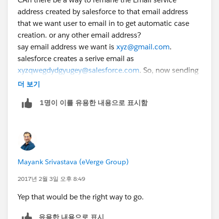
address created by salesforce to that email address
that we want user to email in to get automatic case
creation. or any other email address?
say email address we want is
xyz@gmail.com
.
salesforce creates a serive email as
xyzqwegdydgyugey@salesforce.com
. So, now sending
email to
xyzqwegdydgyugey@salesforce.com
will
더 보기
create case & not
xyz@gmail.com
. SO can te service
1명이 이를 유용한 내용으로 표시함
email be remamed to
xyz@gmail.com
or any other
email address. Anyone??
Mayank Srivastava (eVerge Group)
2017년 2월 3일 오후 8:49
Yep that would be the right way to go.
유용한 내용으로 표시