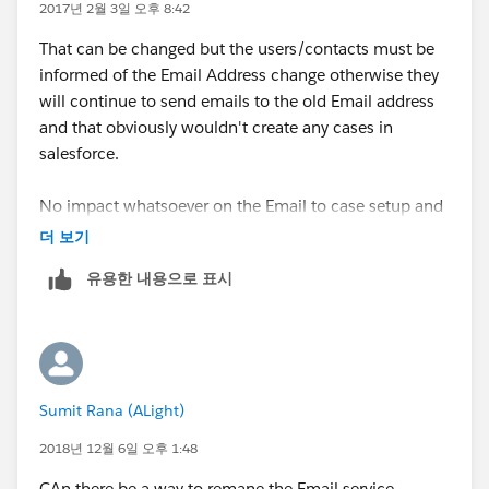
2017년 2월 3일 오후 8:42
That can be changed but the users/contacts must be
informed of the Email Address change otherwise they
will continue to send emails to the old Email address
and that obviously wouldn't create any cases in
salesforce.
No impact whatsoever on the Email to case setup and
Email service address though.
더 보기
유용한 내용으로 표시
Sumit Rana (ALight)
2018년 12월 6일 오후 1:48
CAn there be a way to remane the Email service