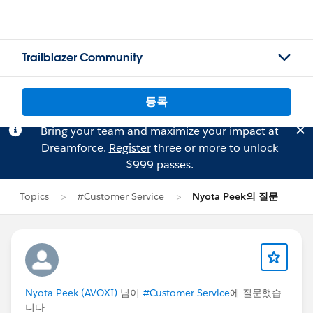
Trailblazer Community
등록
Bring your team and maximize your impact at
Dreamforce.
Register
three or more to unlock
$999 passes.
Topics
#Customer Service
Nyota Peek의 질문
Nyota Peek (AVOXI)
님이
#Customer Service
에 질문했습
니다