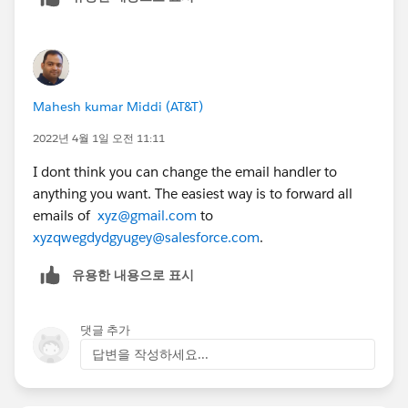
Mahesh kumar Middi (AT&T)
2022년 4월 1일 오전 11:11
I dont think you can change the email handler to
anything you want. The easiest way is to forward all
emails of
xyz@gmail.com
to
xyzqwegdydgyugey@salesforce.com
.
유용한 내용으로 표시
댓글 추가
답변을 작성하세요...