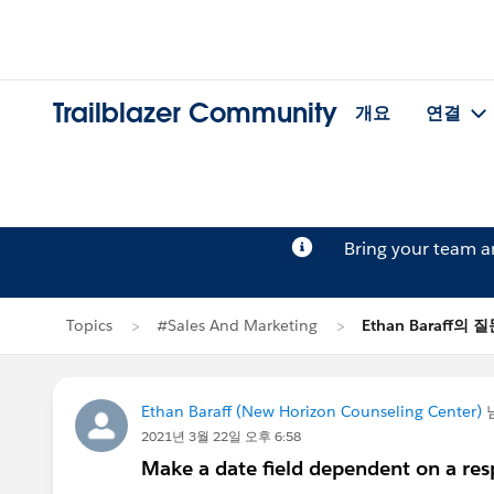
Trailblazer Community
개요
연결
Bring your team 
Topics
#Sales And Marketing
Ethan Baraff의 
Ethan Baraff (New Horizon Counseling Center)
2021년 3월 22일 오후 6:58
Make a date field dependent on a resp