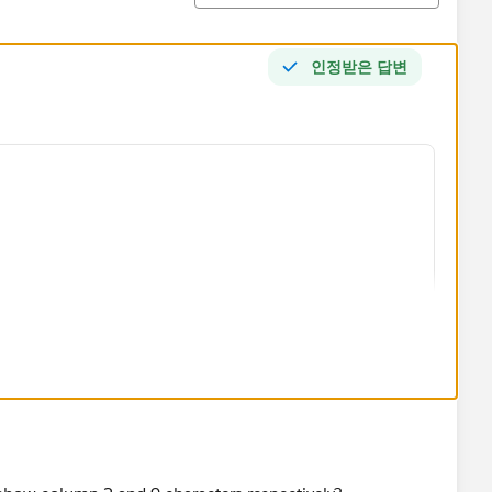
인정받은 답변
__c), "0", "1" )