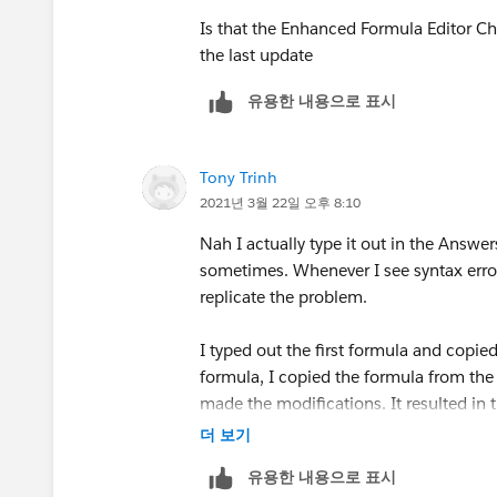
Is that the Enhanced Formula Editor 
the last update
유용한 내용으로 표시
Tony Trinh
2021년 3월 22일 오후 8:10
Nah I actually type it out in the Answer
sometimes. Whenever I see syntax error,
replicate the problem.
I typed out the first formula and copied
formula, I copied the formula from the
made the modifications. It resulted in t
strange, but now I know not to do that 
더 보기
유용한 내용으로 표시