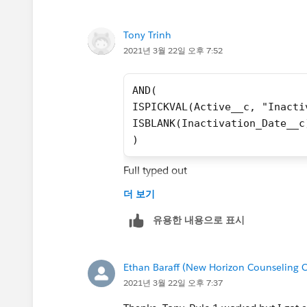
Tony Trinh
2021년 3월 22일 오후 7:52
AND(
ISPICKVAL(Active__c, "Inacti
ISBLANK(Inactivation_Date__c
)
Full typed out
더 보기
AND(
ISPICKVAL(Active__c, "Active
유용한 내용으로 표시
NOT ISBLANK(Inactivation_Dat
)
Ethan Baraff (New Horizon Counseling C
Copied from Code Block Test
2021년 3월 22일 오후 7:37