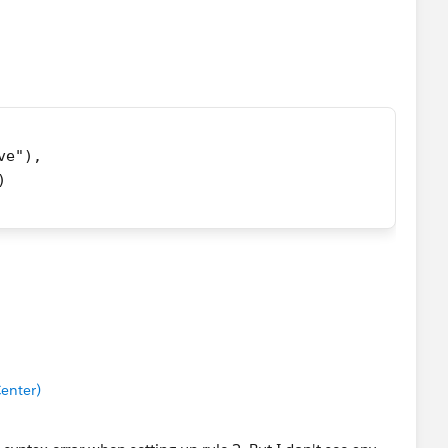
ve"),
)
"),
e__c)
enter)