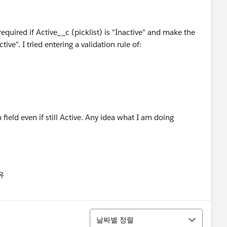
quired if Active__c (picklist) is "Inactive" and make the
tive". I tried entering a validation rule of:
n field even if still Active. Any idea what I am doing
유
u
정렬
날짜별 정렬