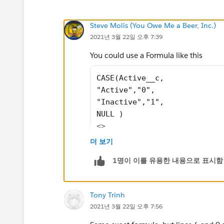
Steve Molis (You Owe Me a Beer, Inc.)
2021년 3월 22일 오후 7:39
You could use a Formula like this
CASE(Active__c, 
"Active","0",
"Inactive","1",
NULL ) 
<>
IF(ISBLANK(Inactivation_Date
더 보기
1명이 이를 유용한 내용으로 표시함
Tony Trinh
2021년 3월 22일 오후 7:56