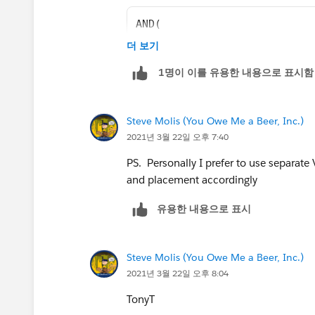
AND(
ISPICKVAL(Active__c, "Inacti
더 보기
ISBLANK(Inactivation_Date__c
1명이 이를 유용한 내용으로 표시함
)
2) Make Inactivation_Date__c unusable i
Steve Molis (You Owe Me a Beer, Inc.)
2021년 3월 22일 오후 7:40
AND(
ISPICKVAL(Active__c, "Active
PS. Personally I prefer to use separate 
NOT ISBLANK(Inactivation_Dat
and placement accordingly
​​​​​​​)
유용한 내용으로 표시
Steve Molis (You Owe Me a Beer, Inc.)
2021년 3월 22일 오후 8:04
TonyT