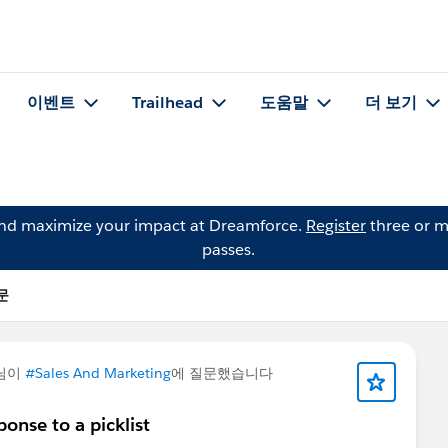
이벤트
Trailhead
도움말
더 보기
and maximize your impact at Dreamforce.
Register
three or m
passes.
질문
님이
#Sales And Marketing
에 질문했습니다
onse to a picklist