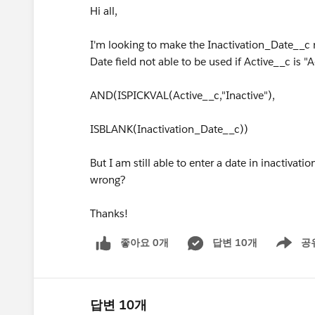
Hi all,
I'm looking to make the Inactivation_Date__c re
Date field not able to be used if Active__c is "Ac
AND(ISPICKVAL(Active__c,"Inactive"),
ISBLANK(Inactivation_Date__c))
But I am still able to enter a date in inactivatio
wrong?
Thanks!
좋아요 0개
답변 10개
공
Show men
답변 10개