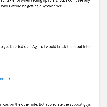
 syntax error when setting up rule 2. But I don't see any
 why I would be getting a syntax error?
ve"),
)
et syntax errors on my formulas. I think it's when I copy
o get it sorted out. Again, I would break them out into
enter)
r was on the other rule. But appreciate the support guys.