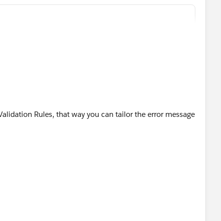
ve"),
)
f Active__c Picklist is "Active"
"),
Validation Rules, that way you can tailor the error message
e__c)