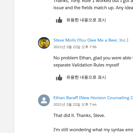
Thanks, Tony. Rule 1 worked but I got a
AND(
issue and the fields match up. Any idea
ISPICKVAL(Active__c, "Inacti
ISBLANK(Inactivation_Date__c
유용한 내용으로 표시
)
Steve Molis (You Owe Me a Beer, Inc.)
Don't mind me. I'm just testing why I g
2021년 3월 22일 오후 7:56
formulas from a code block.
No problem Ethan, glad you were able t
separate Validation Rules myself
유용한 내용으로 표시
Ethan Baraff (New Horizon Counseling C
2021년 3월 22일 오후 7:44
That did it. Thanks, Steve.
I'm still wondering what my syntax erro