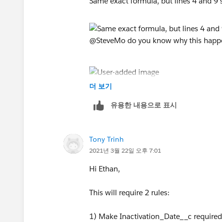
Same exact formula, but lines 4 and 9
더 보기
@SteveMo do you know why this happ
유용한 내용으로 표시
Tony Trinh
2021년 3월 22일 오후 7:01
Hi Ethan,
This will require 2 rules:
1) Make Inactivation_Date__c required if