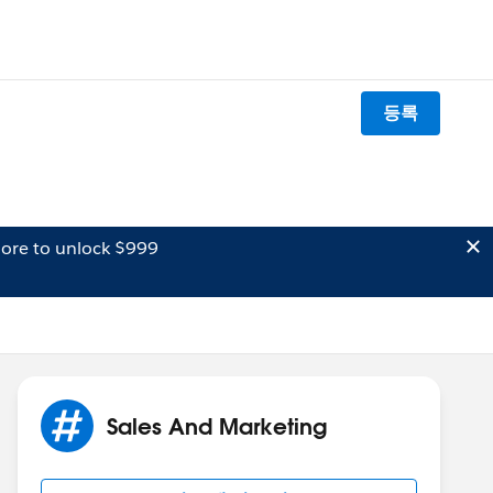
등록
ore to unlock $999
Sales And Marketing