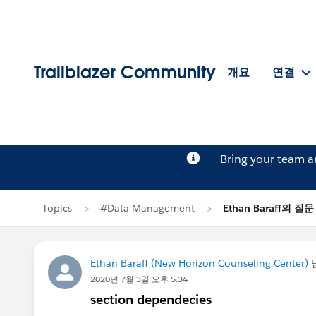
Trailblazer Community
개요
연결
Bring your team 
Topics
#Data Management
Ethan Baraff의 질문
Ethan Baraff (New Horizon Counseling Center)
2020년 7월 3일 오후 5:34
section dependecies