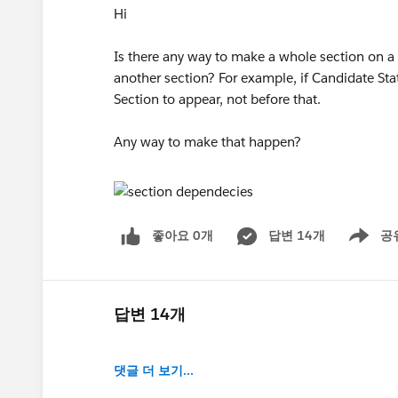
Hi
Is there any way to make a whole section on a
another section? For example, if Candidate Stat
Section to appear, not before that.
Any way to make that happen?
좋아요 0개
답변 14개
공
Show men
답변 14개
댓글 더 보기...