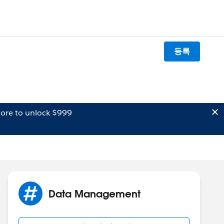
등록
ore to unlock $999
Data Management