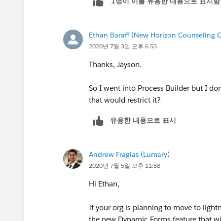
1명이 이를 유용한 내용으로 표시함
Jayson
Ethan Baraff (New Horizon Counseling C
2020년 7월 3일 오후 6:53
Thanks, Jayson.
So I went into Process Builder but I do
that would restrict it?
유용한 내용으로 표시
Andrew Fragias (Lumary)
2020년 7월 5일 오후 11:58
Hi Ethan,
If your org is planning to move to light
the new Dynamic Forms feature that wi