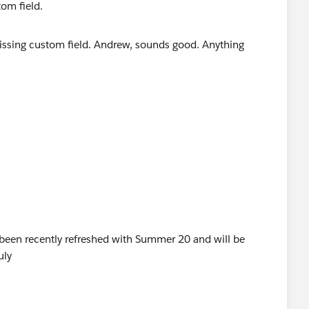
tom field.
ible now?
e been recently refreshed with Summer 20 and will be
uly