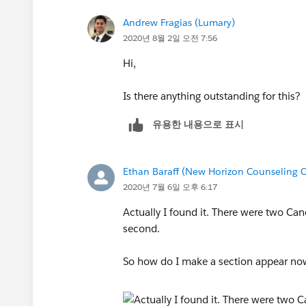
Andrew Fragias (Lumary)
2020년 8월 2일 오전 7:56
Hi,
Is there anything outstanding for this?
유용한 내용으로 표시
Ethan Baraff (New Horizon Counseling C
2020년 7월 6일 오후 6:17
Actually I found it. There were two Ca
second.
So how do I make a section appear now