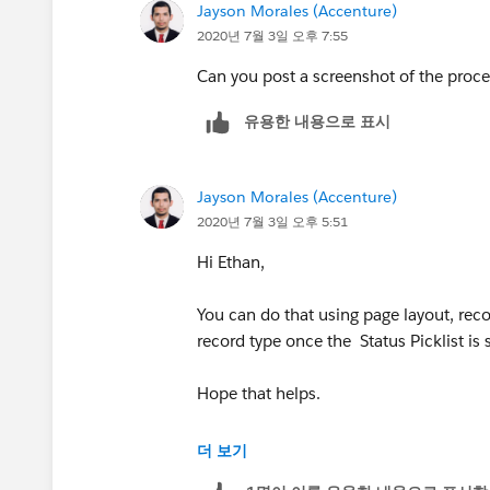
Jayson Morales (Accenture)
2020년 7월 3일 오후 7:55
Can you post a screenshot of the proce
유용한 내용으로 표시
Jayson Morales (Accenture)
2020년 7월 3일 오후 5:51
Hi Ethan,
You can do that using page layout, reco
record type once the Status Picklist is 
Hope that helps.
Regards,
더 보기