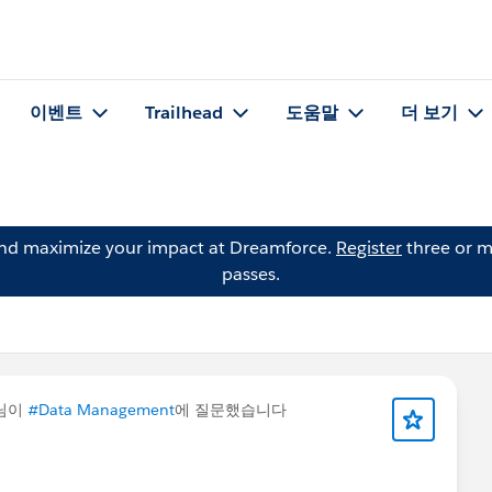
이벤트
Trailhead
도움말
더 보기
and maximize your impact at Dreamforce.
Register
three or m
passes.
님이
#Data Management
에 질문했습니다