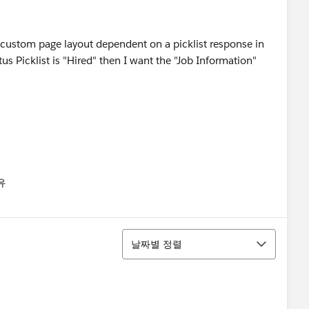
 custom page layout dependent on a picklist response in
us Picklist is "Hired" then I want the "Job Information"
유
u
정렬
날짜별 정렬