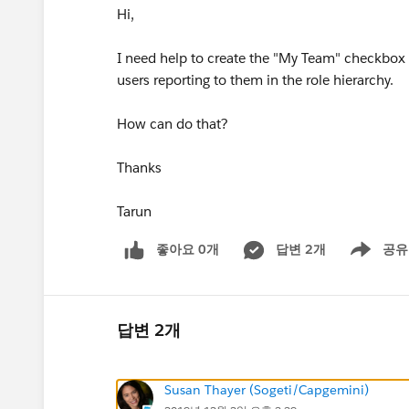
Hi,
I need help to create the "My Team" checkbox fi
users reporting to them in the role hierarchy.
How can do that?
Thanks
Tarun
좋아요 0개
답변 2개
공유
Show menu
답변 2개
Susan Thayer (Sogeti/Capgemini)