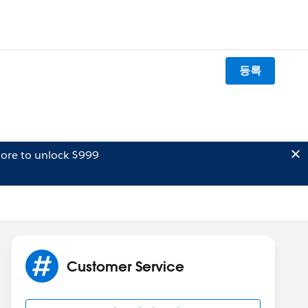
등록
ore to unlock $999
Customer Service