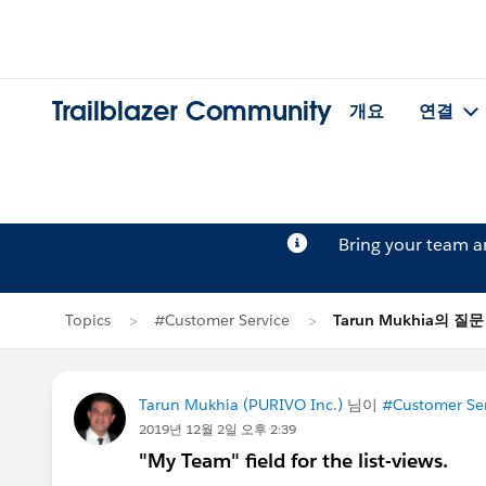
Trailblazer Community
개요
연결
Bring your team 
Topics
#Customer Service
Tarun Mukhia의 질문
Tarun Mukhia (PURIVO Inc.)
님이
#Customer Ser
2019년 12월 2일 오후 2:39
"My Team" field for the list-views.