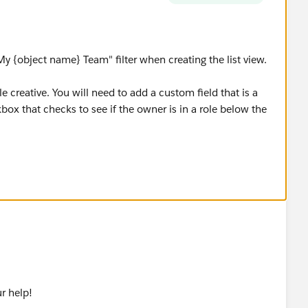
?
My {object name} Team" filter when creating the list view.
le creative. You will need to add a custom field that is a
ox that checks to see if the owner is in a role below the
ce on how to do
/12/24/creating-a-my-teams-list-view-on-a-custom-
ur help!