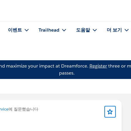
이벤트
Trailhead
도움말
더 보기
and maximize your impact at Dreamforce.
Register
three or m
passes.
vice
에 질문했습니다