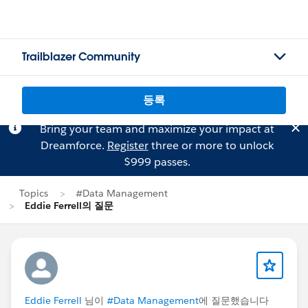
Trailblazer Community
등록
Bring your team and maximize your impact at
Dreamforce.
Register
three or more to unlock
$999 passes.
Topics
#Data Management
Eddie Ferrell의 질문
Eddie Ferrell
님이
#Data Management
에 질문했습니다