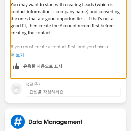
You may want to start with creating Leads (which is
contact information + company name) and converting
the ones that are good opportunities. If that's not a
good fit, then create the Account record first before
creating the contact.
If you must create a contact first, and you have a
Company Name field on the contact, then you can use
더 보기
a Flow Trigger or Apex Trigger to create an Account
유용한 내용으로 표시
when your Contact is created and link the Contact to
that Account.
댓글 추가
답변을 작성하세요...
Data Management