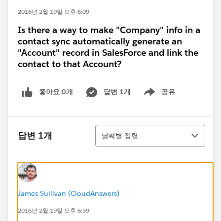
2016년 2월 19일 오후 6:09
Is there a way to make "Company" info in a
contact sync automatically generate an
"Account" record in SalesForce and link the
contact to that Account?
좋아요 0개
답변 1개
공유
Show menu
정렬
답변 1개
날짜별 정렬
James Sullivan (CloudAnswers)
2016년 2월 19일 오후 6:39