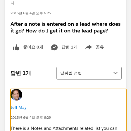
다
2015년 6월 4일 오후 6:25
After a note is entered on a lead where does
it go? How do I get it on the lead page?
좋아요 0개
답변 1개
공유
Show menu
정렬
답변 1개
날짜별 정렬
Jeff May
2015년 6월 4일 오후 6:29
There is a Notes and Attachments related list you can