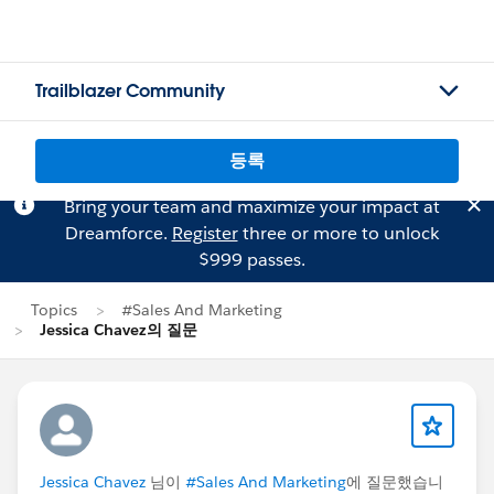
Trailblazer Community
등록
Bring your team and maximize your impact at
Dreamforce.
Register
three or more to unlock
$999 passes.
Topics
#Sales And Marketing
Jessica Chavez의 질문
Jessica Chavez
님이
#Sales And Marketing
에 질문했습니