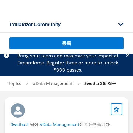
Trailblazer Community
등록
Bring your team and maximize your impact at
Dreamforce.
Register
three or more to unlock
$999 passes.
Topics
#Data Management
Swetha S의 질문
Swetha S
님이
#Data Management
에 질문했습니다