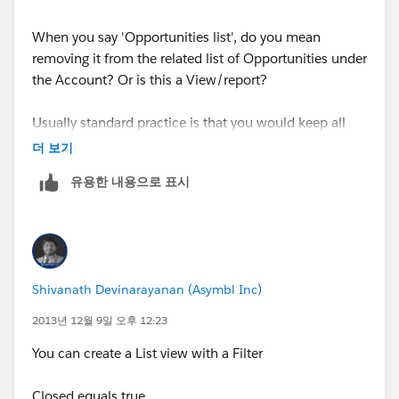
When you say 'Opportunities list', do you mean
removing it from the related list of Opportunities under
the Account? Or is this a View/report?
Usually standard practice is that you would keep all
Opportunites (i.e. not delete or remove any
더 보기
opportunity) so that the Wins and Losses can be seen
유용한 내용으로 표시
at a later date. But of course it is very significant to see
which are ongoing, and which are won, lost, or ready
to seal the deal.
Phil
Shivanath Devinarayanan (Asymbl Inc)
2013년 12월 9일 오후 12:23
You can create a List view with a Filter
Closed equals true