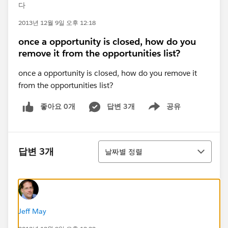
다
2013년 12월 9일 오후 12:18
once a opportunity is closed, how do you
remove it from the opportunities list?
once a opportunity is closed, how do you remove it
from the opportunities list?
좋아요 0개
답변 3개
공유
Show menu
정렬
답변 3개
날짜별 정렬
Jeff May