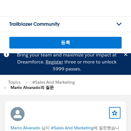
Trailblazer Community
등록
Bring your team and maximize your impact at
Dreamforce.
Register
three or more to unlock
$999 passes.
Topics
#Sales And Marketing
Mario Alvarado의 질문
Mario Alvarado
님이
#Sales And Marketing
에 질문했습니