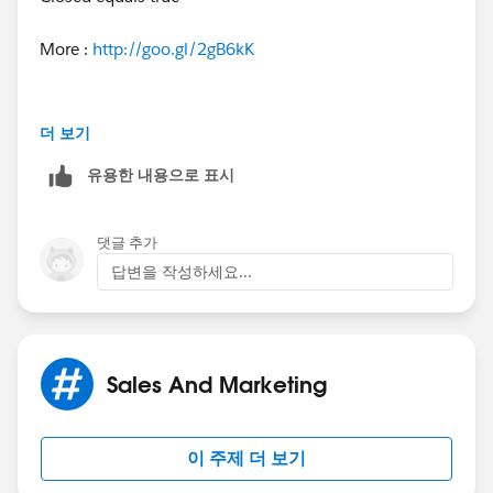
More :
http://goo.gl/2gB6kK
더 보기
if our suggestion(s) worked, let us know by marking
유용한 내용으로 표시
the answer as "Best Answer" right under the
comment.This will help the rest of the community
should they have a similar issue in the future. Thank
댓글 추가
you!
답변을 작성하세요...
Shivanath
Sales And Marketing
이 주제 더 보기