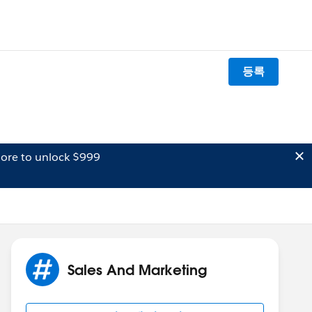
등록
ore to unlock $999
Sales And Marketing