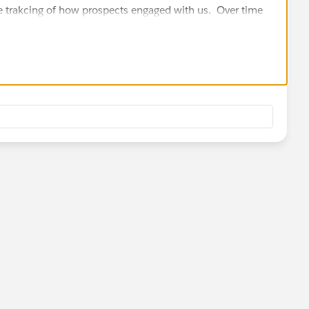
the trakcing of how prospects engaged with us. Over time
version rates and identify other factors that should
ps!