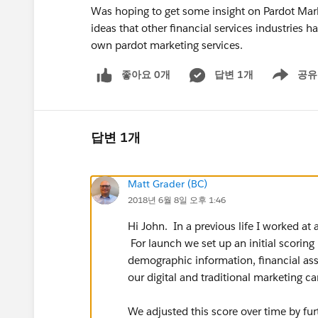
Was hoping to get some insight on Pardot Mar
ideas that other financial services industries h
own pardot marketing services.
좋아요 0개
답변 1개
공유
Show menu
답변 1개
Matt Grader (BC)
2018년 6월 8일 오후 1:46
Hi John. In a previous life I worked at
For launch we set up an initial scorin
demographic information, financial asse
our digital and traditional marketing c
We adjusted this score over time by fur