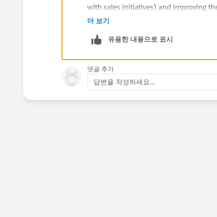
with sales initiatives) and improving 
we tried to compare pardot score to con
더 보기
influence lead scoring. Hope that hel
유용한 내용으로 표시
댓글 추가
답변을 작성하세요...