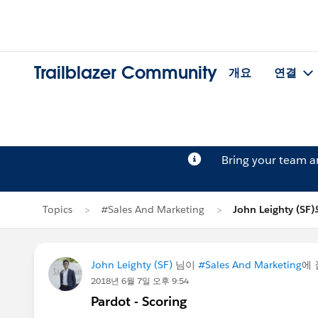
Trailblazer Community
개요
연결
Bring your team 
Topics
#Sales And Marketing
John Leighty (S
John Leighty (SF)
님이
#Sales And Marketing
에
2018년 6월 7일 오후 9:54
Pardot - Scoring