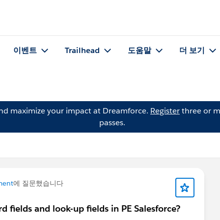
이벤트
Trailhead
도움말
더 보기
and maximize your impact at Dreamforce.
Register
three or m
passes.
ment
에 질문했습니다
d fields and look-up fields in PE Salesforce?