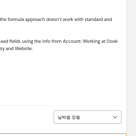
 the formula approach doesn't work with standard and
g Lead fields using the info from Account: Working at (look-
try and Website.
정렬
날짜별 정렬