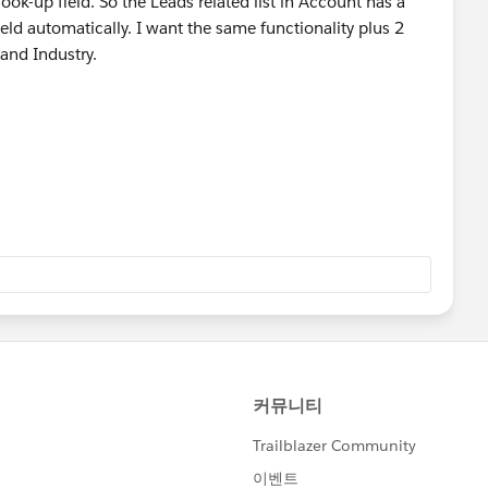
ook-up field. So the Leads related list in Account has a
ield automatically. I want the same functionality plus 2
 and Industry.