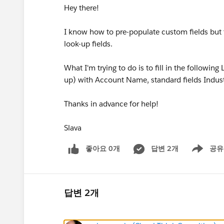
Hey there!
I know how to pre-populate custom fields but
look-up fields.
What I'm trying to do is to fill in the followin
up) with Account Name, standard fields Indus
Thanks in advance for help!
Slava
좋아요 0개
답변 2개
공유
Show menu
답변 2개