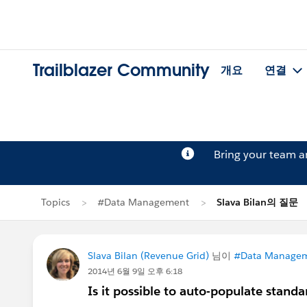
Trailblazer Community
개요
연결
Bring your team 
Topics
#Data Management
Slava Bilan의 질문
Slava Bilan (Revenue Grid)
님이
#Data Manage
2014년 6월 9일 오후 6:18
Is it possible to auto-populate standar