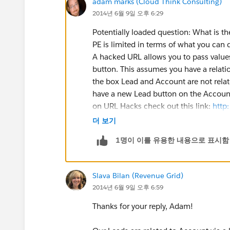
adam marks (Cloud Think Consulting)
2014년 6월 9일 오후 6:29
Potentially loaded question: What is t
PE is limited in terms of what you can 
A hacked URL allows you to pass values
button. This assumes you have a relati
the box Lead and Account are not relate
have a new Lead button on the Account 
on URL Hacks check out this link:
http
prepopulate-fields-on-a-standard-page
더 보기
1명이 이를 유용한 내용으로 표시함
Slava Bilan (Revenue Grid)
2014년 6월 9일 오후 6:59
Thanks for your reply, Adam!