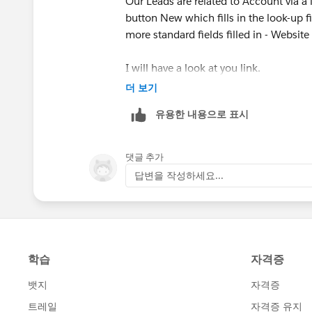
Our Leads are related to Account via a l
button New which fills in the look-up f
more standard fields filled in - Website
I will have a look at you link.
더 보기
유용한 내용으로 표시
댓글 추가
답변을 작성하세요...