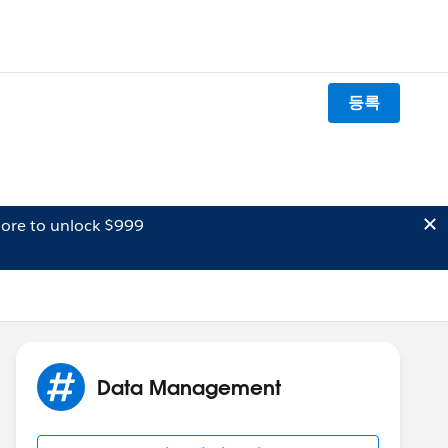
등록
ore to unlock $999
Data Management