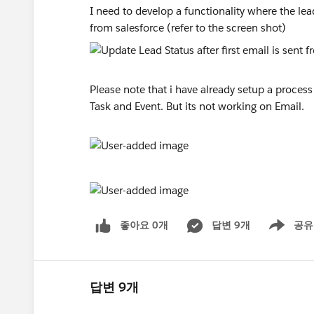
I need to develop a functionality where the lea
from salesforce (refer to the screen shot)
Please note that i have already setup a process
Task and Event. But its not working on Email.
좋아요 0개
답변 9개
공유
Show menu
답변 9개