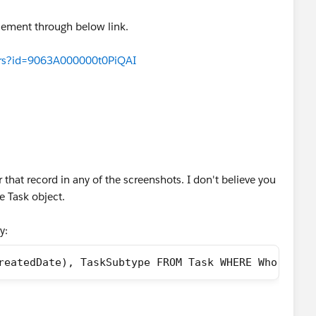
plement through below link.
wers?id=9063A000000t0PiQAI
 that record in any of the screenshots. I don't believe you
he Task object.
y:
reatedDate), TaskSubtype FROM Task WHERE Who.Name 
.