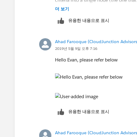
criteria into a single node (the one th
TaskSubtype field equals Task or TaskSu
더 보기
Use the "Customize the logic" option f
유용한 내용으로 표시
use a single action to update the Lead'
Ahad Farooque (CloudJunction Advisors
2019년 5월 9일 오후 7:16
Hello Evan, please refer below
유용한 내용으로 표시
Ahad Farooque (CloudJunction Advisors