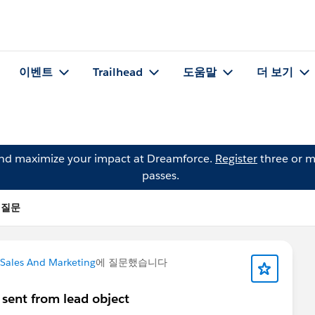
이벤트
Trailhead
도움말
더 보기
and maximize your impact at Dreamforce.
Register
three or m
passes.
의 질문
Sales And Marketing
에 질문했습니다
s sent from lead object