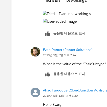
Tried it Evan, not working :/
유용한 내용으로 표시
Evan Ponter (Ponter Solutions)
2019년 5월 9일 오후 7:24
What is the value of the "TaskSubtype" f
유용한 내용으로 표시
Ahad Farooque (CloudJunction Advisors
2019년 5월 13일 오전 6:30
Hello Evan,