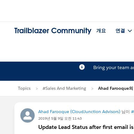
Trailblazer Community
개요
연결
Bring your team 
Topics
#Sales And Marketing
Ahad Farooque
Ahad Farooque (CloudJunction Advisors)
님이
#
2019년 5월 9일 오전 11:43
Update Lead Status after first email i