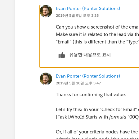
Evan Ponter (Ponter Solutions)
2019년 5월 9일 오후 3:35
Can you show a screenshot of the email
Make sure it is related to the lead via t
"Email" (this is different than the "Type"
유용한 내용으로 표시
Evan Ponter (Ponter Solutions)
2019년 5월 10일 오후 3:47
Thanks for confirming that value.
Let's try this: In your "Check for Email"
[Task].WhoId Starts with
formula
"00Q
Or, if all of your criteria nodes have t