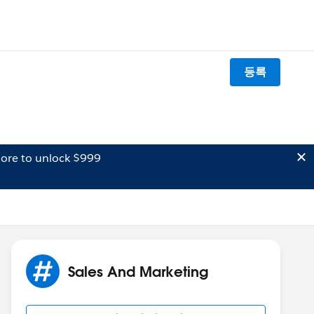
등록
ore to unlock $999
Sales And Marketing