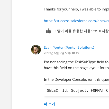
Thanks for your help, i was able to im
https://success.salesforce.com/ans
1명이 이를 유용한 내용으로 표시함
Evan Ponter (Ponter Solutions)
2019년 5월 9일 오후 10:19
I'm not seeing the TaskSubType field for
have this field on the page layout for t
In the Developer Console, run this quer
SELECT Id, Subject, FORMAT(C
Then post a screenshot of those results
더 보기