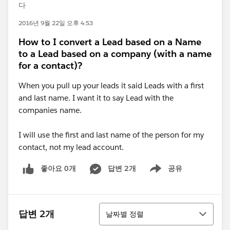
다
2016년 9월 22일 오후 4:53
How to I convert a Lead based on a Name
to a Lead based on a company (with a name
for a contact)?
When you pull up your leads it said Leads with a first
and last name. I want it to say Lead with the
companies name.
I will use the first and last name of the person for my
contact, not my lead account.
좋아요 0개
답변 2개
공유
Show menu
정렬
답변 2개
날짜별 정렬