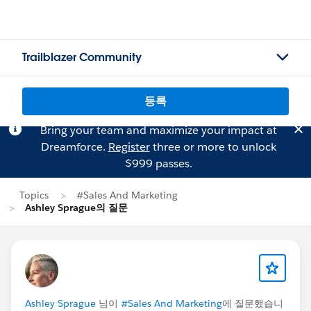
Trailblazer Community
등록
Bring your team and maximize your impact at
Dreamforce.
Register
three or more to unlock
$999 passes.
Topics
#Sales And Marketing
Ashley Sprague의 질문
Ashley Sprague
님이
#Sales And Marketing
에 질문했습니