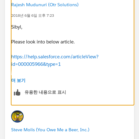
Rajesh Mudunuri (Otr Solutions)
2018년 6월 6일 오후 7:23
Sibyl,
Please look into below article.
https://help.salesforce.com/articleView?
id=000005966&type=1
Thanks
더 보기
유용한 내용으로 표시
Steve Molis (You Owe Me a Beer, Inc.)