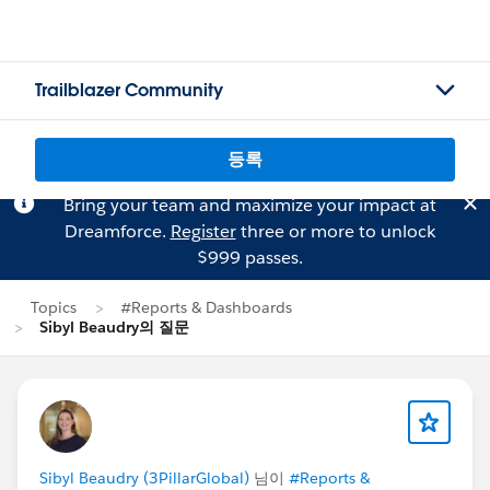
Trailblazer Community
등록
Bring your team and maximize your impact at
Dreamforce.
Register
three or more to unlock
$999 passes.
Topics
#Reports & Dashboards
Sibyl Beaudry의 질문
Sibyl Beaudry (3PillarGlobal)
님이
#Reports &