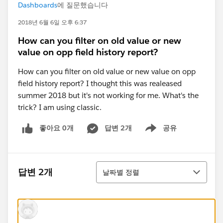
Dashboards
에 질문했습니다
2018년 6월 6일 오후 6:37
How can you filter on old value or new
value on opp field history report?
How can you filter on old value or new value on opp
field history report? I thought this was realeased
summer 2018 but it's not working for me. What's the
trick? I am using classic.
좋아요 0개
답변 2개
공유
Show menu
정렬
답변 2개
날짜별 정렬