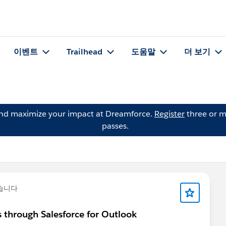
이벤트
Trailhead
도움말
더 보기
and maximize your impact at Dreamforce.
Register
three or m
passes.
습니다
 through Salesforce for Outlook