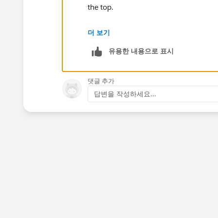
the top.
Here’s more information about creating
더 보기
유용한 내용으로 표시
https://help.salesforce.com/htviewh
(
https://help.salesforce.com/htview
댓글 추가
답변을 작성하세요...