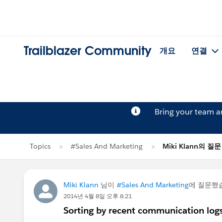
Trailblazer Community
개요
연결
Bring your team 
Topics
#Sales And Marketing
Miki Klann의 질문
Miki Klann
님이
#Sales And Marketing
에 질문했
2014년 4월 8일 오후 8:21
Sorting by recent communication logs