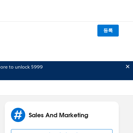
등록
ore to unlock $999
Sales And Marketing