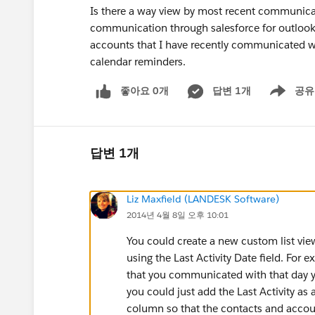
Is there a way view by most recent communicati
communication through salesforce for outlook.
accounts that I have recently communicated wit
calendar reminders.
좋아요 0개
답변 1개
공유
Show menu
답변 1개
Liz Maxfield (LANDESK Software)
2014년 4월 8일 오후 10:01
You could create a new custom list view
using the Last Activity Date field. For
that you communicated with that day yo
you could just add the Last Activity as a
column so that the contacts and acco