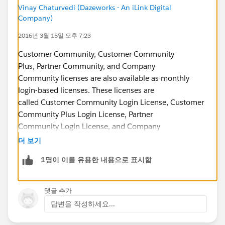
Vinay Chaturvedi (Dazeworks - An iLink Digital
Company)
2016년 3월 15일 오후 7:23
Customer Community, Customer Community
Plus, Partner Community, and Company
Community licenses are also available as monthly
login-based licenses. These licenses are
called Customer Community Login License, Customer
Community Plus Login License, Partner
Community Login License, and Company
Community Login License. This means that a license is
더 보기
consumed each time a user logs in to a community,
1명이 이를 유용한 내용으로 표시함
but not when a logged-in user switches between
their communities. Unused licenses expire at the end
of the month. If a user with a login-
댓글 추가
based community license accesses
답변을 작성하세요...
their communities through Salesforce1, they consume
a login the first time they log in or if their session times