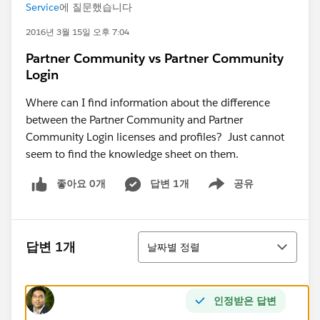
Service
에 질문했습니다
2016년 3월 15일 오후 7:04
Partner Community vs Partner Community
Login
Where can I find information about the difference
between the Partner Community and Partner
Community Login licenses and profiles? Just cannot
seem to find the knowledge sheet on them.
좋아요 0개
답변 1개
공유
Show menu
정렬
답변 1개
날짜별 정렬
인정받은 답변