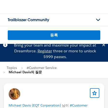
Trailblazer Community
등록
Bring your team and maximize your impact at
Dreamforce.
Register
three or more to unlock
$999 passes.
Topics
#Customer Service
Michael Davis의 질문
Michael Davis (EQT Corperation)
님이
#Customer