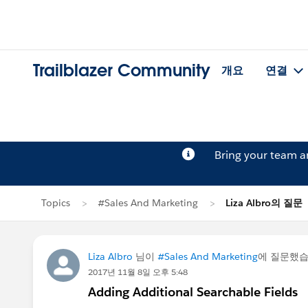
Trailblazer Community
개요
연결
Bring your team 
Topics
#Sales And Marketing
Liza Albro의 질문
Liza Albro
님이
#Sales And Marketing
에 질문했
2017년 11월 8일 오후 5:48
Adding Additional Searchable Fields