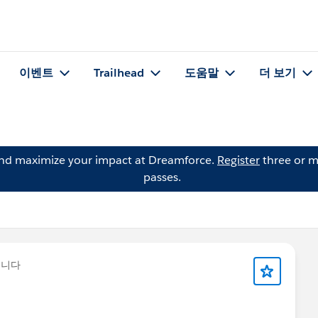
이벤트
Trailhead
도움말
더 보기
and maximize your impact at Dreamforce.
Register
three or m
passes.
습니다