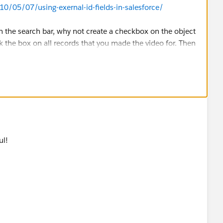
10/05/07/using-exernal-id-fields-in-salesforce/
in the search bar, why not create a checkbox on the object
the box on all records that you made the video for. Then
 records where 'Video Made' check box equals true.
rce.com/articleView?id=customviews.htm&type=0
ul!