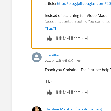
article:
http://blog.jeffdouglas.com/20
Instead of searching for 'Video Made' 
(account/contact/both). You can check 
use a list view or a report to pull all
더 보기
유용한 내용으로 표시
Create List View:
https://help.salesfo
Christine
Liza Albro
2017년 11월 9일 오후 4:46
Thank you Christine! That's super helpf
-Liza
유용한 내용으로 표시
Christine Marshall (Salesforce Ben)