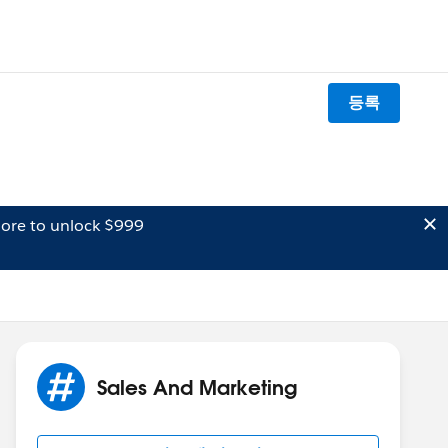
등록
ore to unlock $999
Sales And Marketing