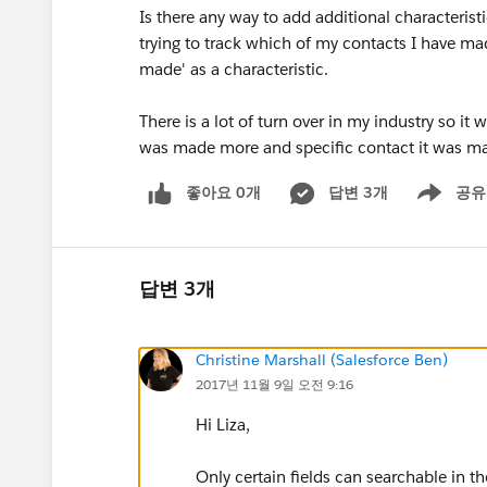
Is there any way to add additional characterist
trying to track which of my contacts I have mad
made' as a characteristic.
There is a lot of turn over in my industry so it 
was made more and specific contact it was mad
좋아요 0개
답변 3개
공유
Show menu
답변 3개
Christine Marshall (Salesforce Ben)
2017년 11월 9일 오전 9:16
Hi Liza,
Only certain fields can searchable in th