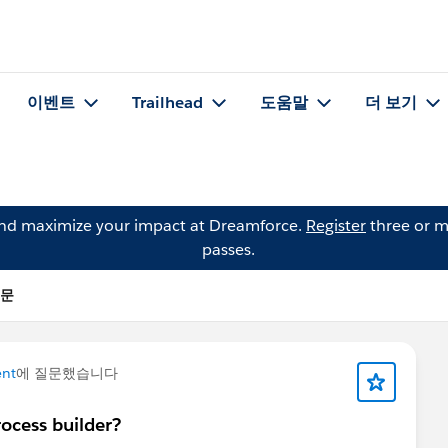
이벤트
Trailhead
도움말
더 보기
and maximize your impact at Dreamforce.
Register
three or m
passes.
질문
nt
에 질문했습니다
ocess builder?