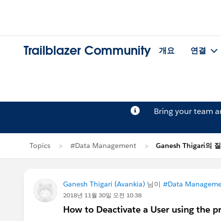
Trailblazer Community
개요
연결
Bring your team 
Topics
#Data Management
Ganesh Thigari의 
Ganesh Thigari (Avankia)
님이
#Data Manageme
2018년 11월 30일 오전 10:38
How to Deactivate a User using the pr