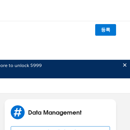
등록
ore to unlock $999
Data Management