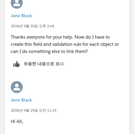
2. scroll down to "custom fields" --> click "new".
Jane Black
3. choose the datatype as "text".
2016년 9월 30일 오후 2:48
Thanks everyone for your help. Now do I have to
4. Fill out all the fields and grant permissions to
create this field and validation rule for each object or
profiles and add to layout.. then save it.
can I do something else to link them?
유용한 내용으로 표시
Jane Black
2016년 9월 29일 오전 11:19
Hi All,