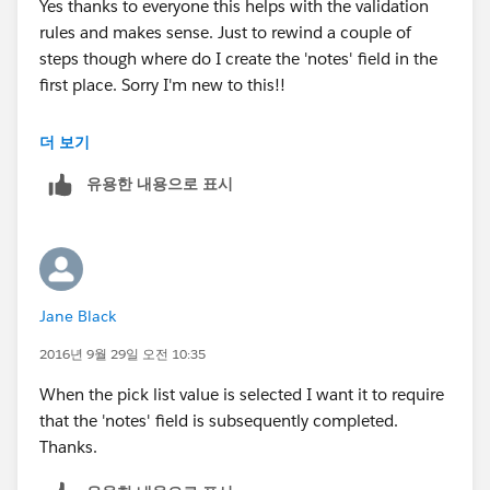
Yes thanks to everyone this helps with the validation
rules and makes sense. Just to rewind a couple of
steps though where do I create the 'notes' field in the
first place. Sorry I'm new to this!!
Jane
더 보기
유용한 내용으로 표시
Jane Black
2016년 9월 29일 오전 10:35
When the pick list value is selected I want it to require
that the 'notes' field is subsequently completed.
Thanks.