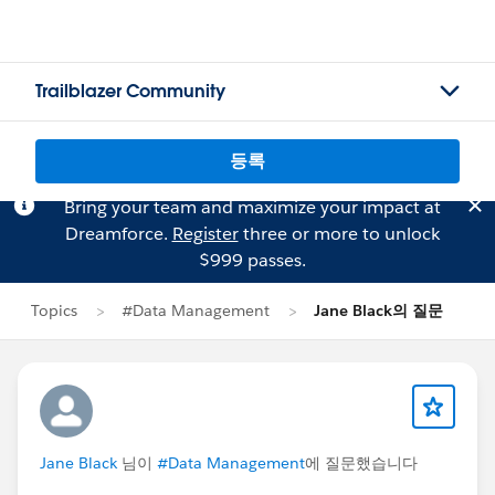
Trailblazer Community
등록
Bring your team and maximize your impact at
Dreamforce.
Register
three or more to unlock
$999 passes.
Topics
#Data Management
Jane Black의 질문
Jane Black
님이
#Data Management
에 질문했습니다