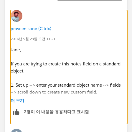
praveen sone (Citrix)
2016년 9월 29일 오전 11:21
Jane,
If you are trying to create this notes field on a standard
object.
1. Set up --> enter your standard object name --> fields
--> scroll down to create new custom field.
더 보기
If this field has to be created on a custom object. then
2명이 이 내용을 유용하다고 표시함
follow as below.
1. setup --> objects --> click on your object name