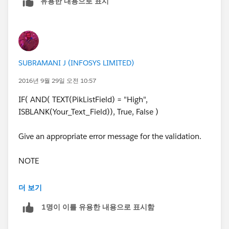
유용한 내용으로 표시
SUBRAMANI J (INFOSYS LIMITED)
2016년 9월 29일 오전 10:57
IF( AND( TEXT(PikListField) = "High",
ISBLANK(Your_Text_Field)), True, False )
Give an appropriate error message for the validation.
NOTE
If you have a rich text field it's better to use LEN (
더 보기
Your_Rich_Text_Field ) = 0 since it has been reported
1명이 이를 유용한 내용으로 표시함
that ISBLANK will return true always with Rich Text
Fields