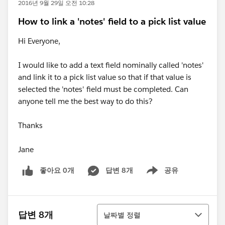
2016년 9월 29일 오전 10:28
How to link a 'notes' field to a pick list value
Hi Everyone,
I would like to add a text field nominally called 'notes'
and link it to a pick list value so that if that value is
selected the 'notes' field must be completed. Can
anyone tell me the best way to do this?
Thanks
Jane
좋아요 0개
답변 8개
공유
Show menu
정렬
답변 8개
날짜별 정렬