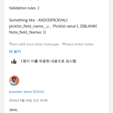
Validation rules :)
Something like - AND(ISPICKVAL(
picklist_field_name__c , 'Picklist value'), ISBLANK(
Note_field_Namec ))
Then add your error message - Please enter notes
before saving.
더 보기
1명이 이를 유용한 내용으로 표시함
Hope this helps.
Jenny
praveen sone (Citrix)
2016년 9월 29일 오전 10:58
Jane,