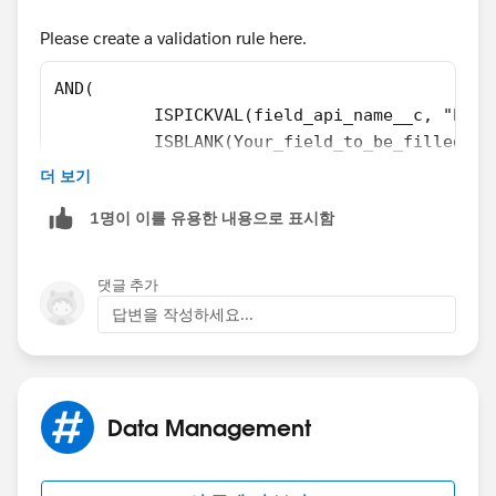
Please create a validation rule here.
AND(
          ISPICKVAL(field_api_name__c, "Pick
          ISBLANK(Your_field_to_be_filled_in
)
더 보기
1명이 이를 유용한 내용으로 표시함
just replace the field names with your api names.
Hope this helps!
댓글 추가
답변을 작성하세요...
Data Management