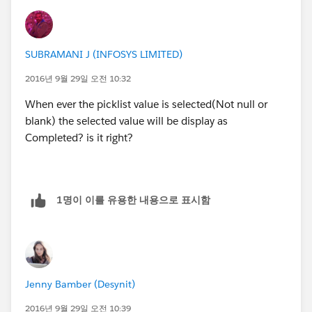
replace your appropriate value instead of "HIGH"
SUBRAMANI J (INFOSYS LIMITED)
2016년 9월 29일 오전 10:32
When ever the picklist value is selected(Not null or
blank) the selected value will be display as
Completed? is it right?
1명이 이를 유용한 내용으로 표시함
Jenny Bamber (Desynit)
2016년 9월 29일 오전 10:39