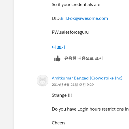
So if your credentials are
UID:
Bill.Fox@awesome.com
PW:salesforceguru
Token:vgoxL6I0Huwy6gCRLrONp23Ax
더 보기
유용한 내용으로 표시
Then when you log into Apex Data Loade
salesforceguruvgoxL6I0Huwy6gCRLrONp
Amitkumar Bangad (Crowdstrike Inc)
If you are unsure about your token you c
2014년 6월 21일 오전 9:29
instructions on how to do that:
https:
id=user_security_token.htm&languag
Strange !!!
Of note, there are other data loader to
Do you have Login hours restrictions in
opinion are much better than Apex. If 
your browser and give it a spin.
Cheers,