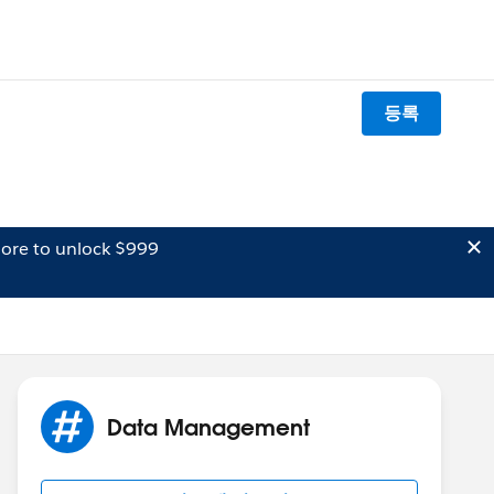
등록
ore to unlock $999
Data Management