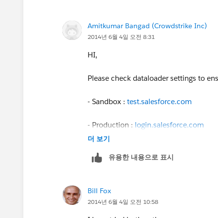
red123t6ah2t3hndeike8
Amitkumar Bangad (Crowdstrike Inc)
2014년 6월 4일 오전 8:31
HI,
Please check dataloader settings to ens
- Sandbox :
test.salesforce.com
- Production :
login.salesforce.com
더 보기
Cheers,
유용한 내용으로 표시
Amit
Bill Fox
2014년 6월 4일 오전 10:58