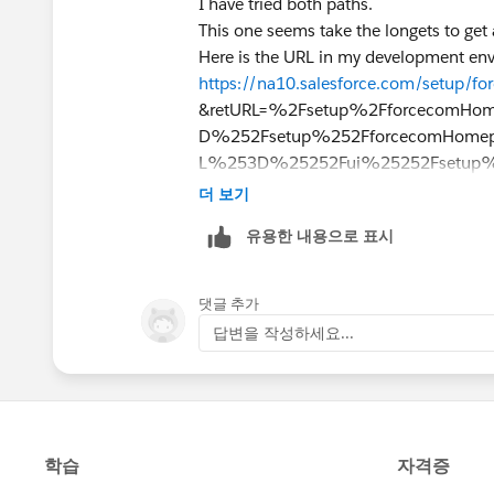
I have tried both paths.
This one seems take the longets to get
Here is the URL in my development en
https://na10.salesforce.com/setup/
&retURL=%2Fsetup%2FforcecomHo
D%252Fsetup%252FforcecomHomep
L%253D%25252Fui%25252Fsetup%2
Bill
더 보기
유용한 내용으로 표시
댓글 추가
답변을 작성하세요...