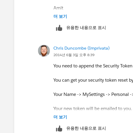
Amit
더 보기
유용한 내용으로 표시
Chris Duncombe (Imprivata)
2014년 6월 3일 오후 8:39
You need to append the Security Token
You can get your security token reset b
Your Name -> MySettings -> Personal -
Your new token will be emailed to you.
password was 'red123' and your securi
더 보기
유용한 내용으로 표시
then your password for dataloader will