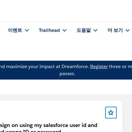
이벤트
Trailhead
도움말
더 보기
and maximize your impact at Dreamforce.
Register
three or m
passes.
sign on using my salesforce user id and
red wrong ID or password