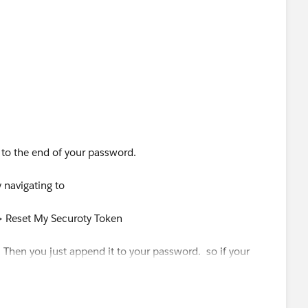
 to the end of your password.
y navigating to
> Reset My Securoty Token
 Then you just append it to your password. so if your
ty token was 't6ah2t3hndeike8',
 be