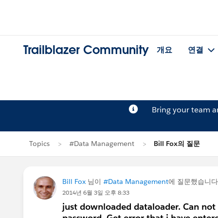
Trailblazer Community
개요
연결
Bring your team 
Topics
#Data Management
Bill Fox의 질문
Bill Fox
님이
#Data Management
에 질문했습니다
2014년 6월 3일 오후 8:33
just downloaded dataloader. Can not 
password. Get error that i have ente