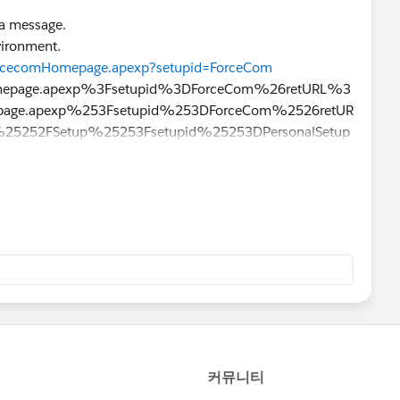
 a message.
vironment.
forcecomHomepage.apexp?setupid=ForceCom
mepage.apexp%3Fsetupid%3DForceCom%26retURL%3
age.apexp%253Fsetupid%253DForceCom%2526retUR
5252FSetup%25253Fsetupid%25253DPersonalSetup