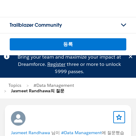
Trailblazer Community
등록
Bring your team and maximize your impact at
Dreamforce.
Register
three or more to unlock
$999 passes.
Topics
#Data Management
Jasmeet Randhawa의 질문
Jasmeet Randhawa
님이
#Data Management
에 질문했습