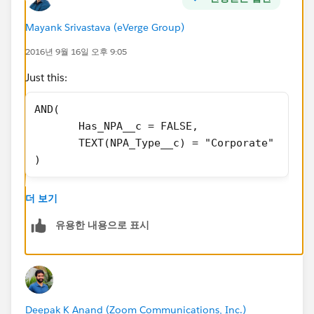
Mayank Srivastava (eVerge Group)
2016년 9월 16일 오후 9:05
Just this:
AND(
       Has_NPA__c = FALSE,
       TEXT(NPA_Type__c) = "Corporate"
)
That's it.
더 보기
유용한 내용으로 표시
Deepak K Anand (‎‎‎‎‎‎Zoom Communications, Inc.)