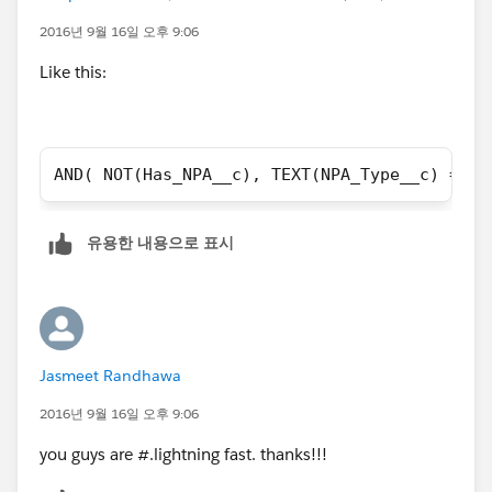
2016년 9월 16일 오후 9:06
Like this:
AND( NOT(Has_NPA__c), TEXT(NPA_Type__c) = "C
유용한 내용으로 표시
Jasmeet Randhawa
2016년 9월 16일 오후 9:06
you guys are #.lightning fast. thanks!!!