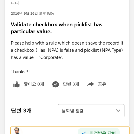
니다
2016년 9월 16일 오후 9:04
Validate checkbox when picklist has
particular value.
Please help with a rule which doesn't save the record if
a checkbox (Has_NPA) is false and picklist (NPA Type)
has a value = "Corporate".
Thanks!!!
좋아요 0개
답변 3개
공유
Show menu
정렬
답변 3개
날짜별 정렬
인정받은 답변