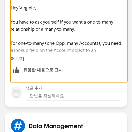
Hey Virginie,
You have to ask yourself if you want a one-to-many
relationship or a many-to-many.
For one-to-many (one Opp, many Accounts), you need
a lookup field on the Account object to an
Opportunity. If you point multiple accounts to the
더 보기
same Opp, each Account will show up on the
유용한 내용으로 표시
Participants related list on the Opportunity page.
If you want a many-to-many relationship, you'll need
댓글 추가
what's called a "junction" object:
답변을 작성하세요...
http://help.salesforce.com/HTViewHelpDoc?
id=relationships_manytomany.htm&language=en_US
Data Management
Hope this helps!