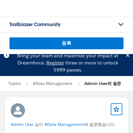
Trailblazer Community
등록
Bring your team and maximize your impact at
Dreamforce.
Register
three or more to unlock
$999 passes.
Topics
#Data Management
Admin User의 질문
Admin User
님이
#Data Management
에 질문했습니다