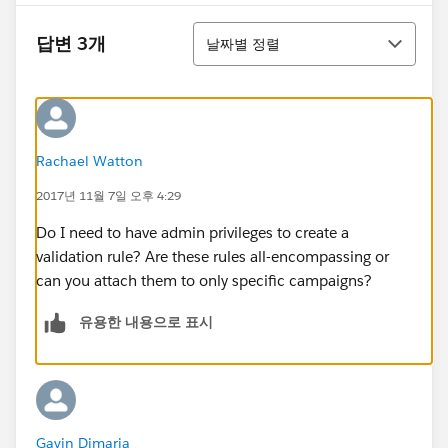
정렬
답변 3개
날짜별 정렬
Rachael Watton
2017년 11월 7일 오후 4:29
Do I need to have admin privileges to create a
validation rule? Are these rules all-encompassing or
can you attach them to only specific campaigns?
유용한 내용으로 표시
Gavin Dimaria