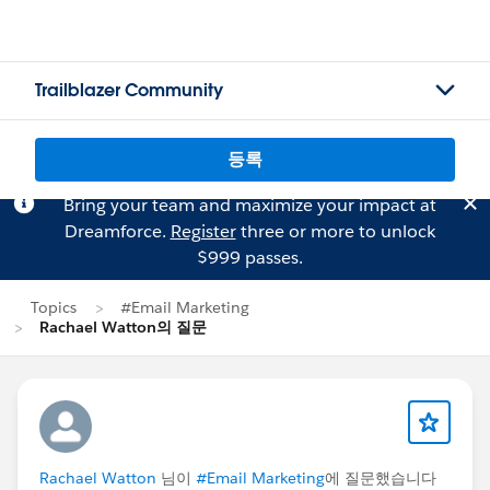
Trailblazer Community
등록
Bring your team and maximize your impact at
Dreamforce.
Register
three or more to unlock
$999 passes.
Topics
#Email Marketing
Rachael Watton의 질문
Rachael Watton
님이
#Email Marketing
에 질문했습니다