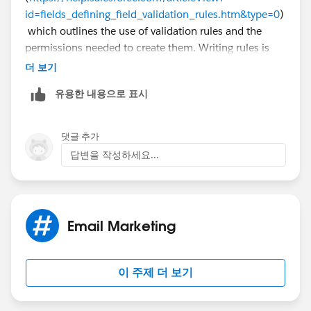
id=fields_defining_field_validation_rules.htm&type=0
)
which outlines the use of validation rules and the
permissions needed to create them. Writing rules is
very familiar to writing formulas so you can add in
더 보기
conditions that cause the rules to only fire for certain
유용한 내용으로 표시
campaigns or ignore other campaigns.
댓글 추가
답변을 작성하세요...
Email Marketing
이 주제 더 보기