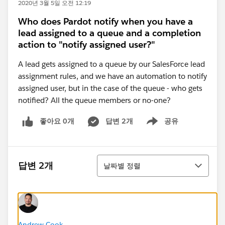
2020년 3월 5일 오전 12:19
Who does Pardot notify when you have a
lead assigned to a queue and a completion
action to "notify assigned user?"
A lead gets assigned to a queue by our SalesForce lead
assignment rules, and we have an automation to notify
assigned user, but in the case of the queue - who gets
notified? All the queue members or no-one?
좋아요 0개
답변 2개
공유
Show menu
정렬
답변 2개
날짜별 정렬
Andrew Cook