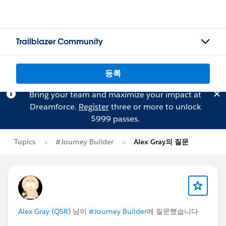
Trailblazer Community
등록
Bring your team and maximize your impact at
Dreamforce.
Register
three or more to unlock
$999 passes.
Topics
#Journey Builder
Alex Gray의 질문
Alex Gray (QSR)
님이
#Journey Builder
에 질문했습니다