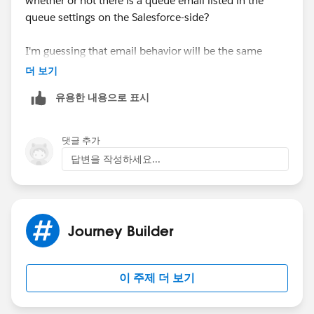
whether or not there is a queue email listed in the
queue settings on the Salesforce-side?
I'm guessing that email behavior will be the same
whether we're talking about email alerts from SF or
더 보기
'notify' completion actions from within Pardot? And
유용한 내용으로 표시
the queue settings just determine whether it will go to
the individuals or the queue email?
댓글 추가
답변을 작성하세요...
Journey Builder
이 주제 더 보기