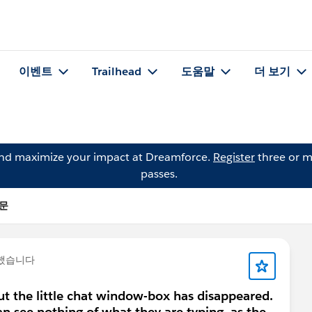
이벤트
Trailhead
도움말
더 보기
and maximize your impact at Dreamforce.
Register
three or m
passes.
질문
했습니다
but the little chat window-box has disappeared.
can see nothing of what they are typing, as the