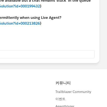
are available but a chat remains 'stuck' in the queue
wSolution?id=000199432
)
ermittently when using Live Agent?​
wSolution?id=000213826
)