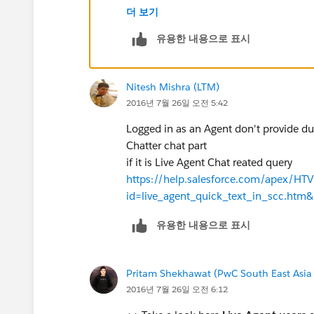
더 보기
유용한 내용으로 표시
Nitesh Mishra (LTM)
2016년 7월 26일 오전 5:42
Logged in as an Agent don't provide dupl
Chatter chat part
if it is Live Agent Chat reated query
https://help.salesforce.com/apex/H
id=live_agent_quick_text_in_scc.ht
유용한 내용으로 표시
Pritam Shekhawat (PwC South East Asia
2016년 7월 26일 오전 6:12