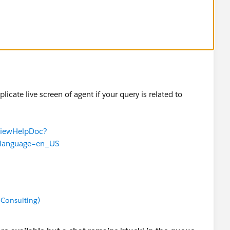
icate live screen of agent if your query is related to
TViewHelpDoc?
m&language=en_US
 Consulting)