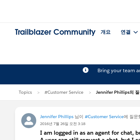
Trailblazer Community
개요
연결
Bring your team 
Topics
#Customer Service
Jennifer Phillips의 
Jennifer Phillips
님이
#Customer Service
에 질문
2016년 7월 26일 오전 3:18
I am logged in as an agent for chat, 
A user can still request a chat, but I 