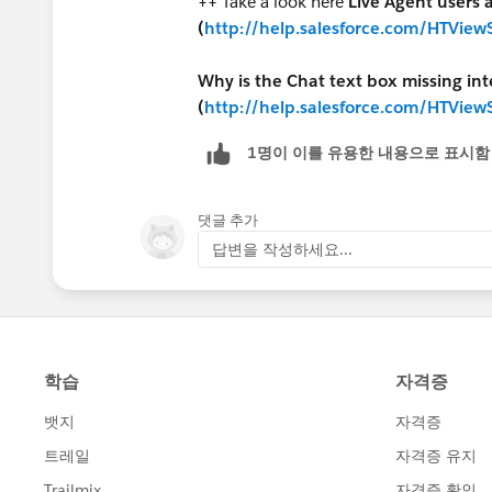
++ Take a look here
Live Agent users 
(
http://help.salesforce.com/HTVie
Why is the Chat text box missing int
(
http://help.salesforce.com/HTVie
1명이 이를 유용한 내용으로 표시함
댓글 추가
답변을 작성하세요...