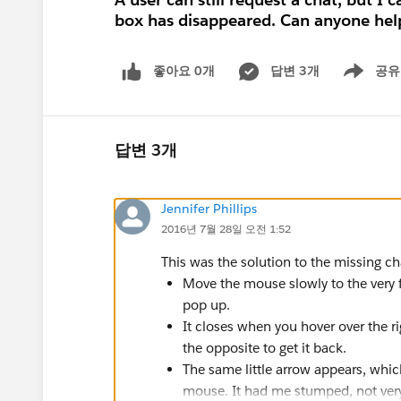
box has disappeared. Can anyone hel
좋아요 0개
답변 3개
공유
Show menu
답변 3개
Jennifer Phillips
2016년 7월 28일 오전 1:52
This was the solution to the missing 
Move the mouse slowly to the very f
pop up.
It closes when you hover over the r
the opposite to get it back.
The same little arrow appears, wh
mouse. It had me stumped, not very 