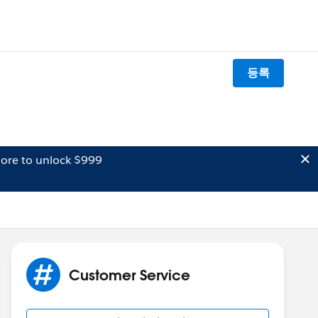
등록
ore to unlock $999
Customer Service