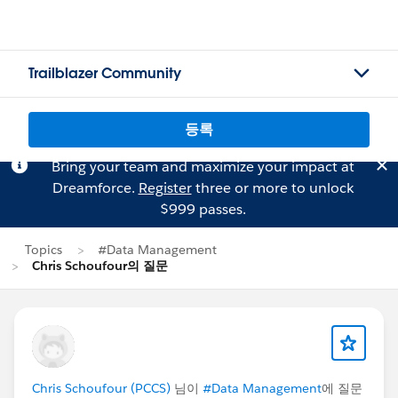
Trailblazer Community
등록
Bring your team and maximize your impact at
Dreamforce.
Register
three or more to unlock
$999 passes.
Topics
#Data Management
Chris Schoufour의 질문
Chris Schoufour (PCCS)
님이
#Data Management
에 질문