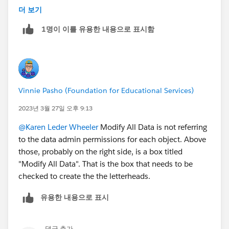
더 보기
Take care when giving this permission as it does
1명이 이를 유용한 내용으로 표시함
exactly what it says on the tin!
Vinnie Pasho (Foundation for Educational Services)
2023년 3월 27일 오후 9:13
@Karen Leder Wheeler
Modify All Data is not referring
to the data admin permissions for each object. Above
those, probably on the right side, is a box titled
"Modify All Data". That is the box that needs to be
checked to create the the letterheads.
유용한 내용으로 표시
댓글 추가