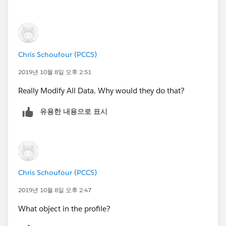
id=enhanced_letterheads_create.htm&type=5
(
https://help.salesforce.com/articleView?
id=enhanced_letterheads_create.htm&type=5
)
Chris Schoufour (PCCS)
Hope it helps.
2019년 10월 8일 오후 2:51
if your issue is resolved then mark it to close this
Really Modify All Data. Why would they do that?
thread.
유용한 내용으로 표시
Chris Schoufour (PCCS)
2019년 10월 8일 오후 2:47
What object in the profile?