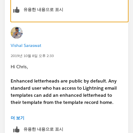
유용한 내용으로 표시
Vishal Saraswat
2019년 10월 8일 오후 2:33
Hi Chris,
Enhanced letterheads are public by default. Any
standard user who has access to Lightning email
templates can add an enhanced letterhead to
their template from the template record home.
for more details please check the below thread : -
더 보기
유용한 내용으로 표시
https://help.salesforce.com/articleView?