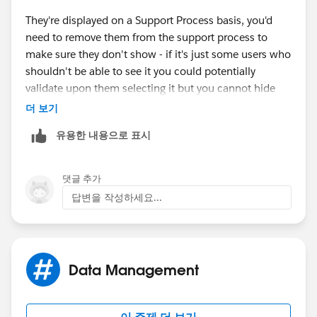
They're displayed on a Support Process basis, you'd
need to remove them from the support process to
make sure they don't show - if it's just some users who
shouldn't be able to see it you could potentially
validate upon them selecting it but you cannot hide
value from certain users unless they're running
더 보기
different record types with a different support process.
유용한 내용으로 표시
댓글 추가
답변을 작성하세요...
Data Management