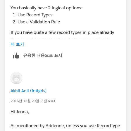
You basically have 2 logical options:
Use Record Types
Use a Validation Rule
If you have quite a few record types in place already
then i would suggest option 2 otherwise option 1.
더 보기
Alternatively, you could use the Approval Process to
allow a case to be Closed based on a defined criteria
유용한 내용으로 표시
list
Akhil Anil (Intigris)
2016년 12월 29일 오전 4:03
Hi Jenna,
As mentioned by Adrienne, unless you use RecordType