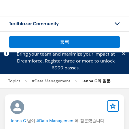
Trailblazer Community
등록
Bring your team and maximize your impact at
Dreamforce.
Register
three or more to unlock
$999 passes.
Topics
#Data Management
Jenna G의 질문
Jenna G
님이
#Data Management
에 질문했습니다