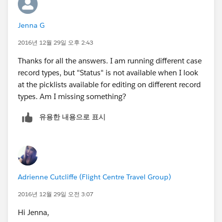
If you want to block them at individual user level, then
you do it like this
Jenna G
2016년 12월 29일 오후 2:43
Thanks for all the answers. I am running different case
AND(
record types, but "Status" is not available when I look
TEXT(Status) = "Closed",
at the picklists available for editing on different record
CASE($User.Username,
types. Am I missing something?
"Username 1 here",1,
"Username 2 here",1,
유용한 내용으로 표시
0) = 1
)
That should do the trick. Simply add the list of
Adrienne Cutcliffe (Flight Centre Travel Group)
usernames or profilenames in the same format in
either of the formulas.
2016년 12월 29일 오전 3:07
Hi Jenna,