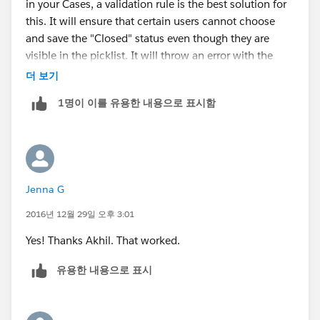
in your Cases, a validation rule is the best solution for
this. It will ensure that certain users cannot choose
and save the "Closed" status even though they are
visible in the picklist. It will throw an error with the
appropriate error message when they do that. The
더 보기
formula for your validation rule should be simply this.
1명이 이를 유용한 내용으로 표시함
If you want to block the users by profiles, the you do it
like this.
AND(
Jenna G
TEXT(Status) = "Closed",
CASE($Profile.Name,
2016년 12월 29일 오후 3:01
"Profile Name 1 here",1,
Yes! Thanks Akhil. That worked.
"Profile Name 2 here",1,
0) = 1
유용한 내용으로 표시
)