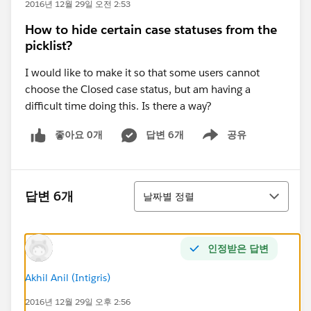
2016년 12월 29일 오전 2:53
How to hide certain case statuses from the
picklist?
I would like to make it so that some users cannot
choose the Closed case status, but am having a
difficult time doing this. Is there a way?
좋아요 0개
답변 6개
공유
Show menu
정렬
답변 6개
날짜별 정렬
인정받은 답변
Akhil Anil (Intigris)
2016년 12월 29일 오후 2:56