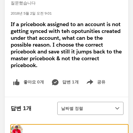
질문했습니다
2018년 5월 2일 오전 9:01
If a pricebook assigned to an account is not
getting synced with teh opotunities created
under that account, what can be the
possible reason. I choose the correct
pricebook and save still it jumps back to the
master pricebook & not the correct
pricebook.
좋아요 0개
답변 1개
공유
Show menu
정렬
답변 1개
날짜별 정렬