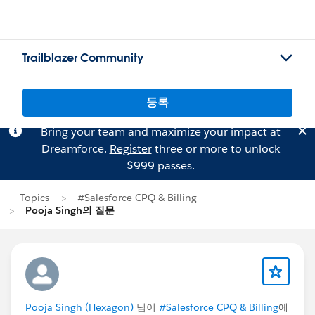
Trailblazer Community
등록
Bring your team and maximize your impact at
Dreamforce.
Register
three or more to unlock
$999 passes.
Topics
#Salesforce CPQ & Billing
Pooja Singh의 질문
Pooja Singh (Hexagon)
님이
#Salesforce CPQ & Billing
에