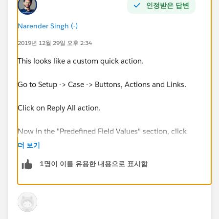
인정받은 답변
Narender Singh (-)
2019년 12월 29일 오후 2:34
This looks like a custom quick action.
Go to Setup -> Case -> Buttons, Actions and Links.
Click on Reply All action.
Now in the "Predefined Field Values" section, click
new.
더 보기
1명이 이를 유용한 내용으로 표시함
Select To Address field, and then select your custom
email field in the formula field.
Save.