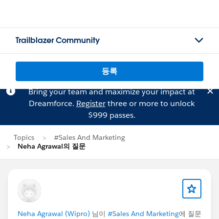
Trailblazer Community
등록
Bring your team and maximize your impact at
Dreamforce.
Register
three or more to unlock
$999 passes.
Topics
#Sales And Marketing
Neha Agrawal의 질문
Neha Agrawal (Wipro)
님이
#Sales And Marketing
에 질문